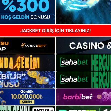
JACKBET GİRİŞ İÇİN TIKLAYINIZ!