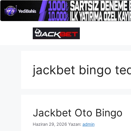
İçeriğe
atla
jackbet bingo ted
Jackbet Oto Bingo
Haziran 29, 2026
Yazarı:
admin