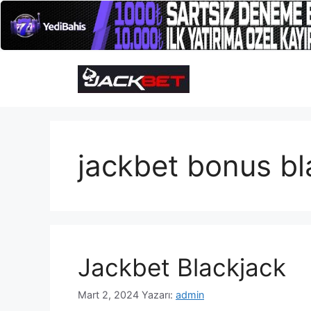
İçeriğe
atla
jackbet bonus bl
Jackbet Blackjack
Mart 2, 2024
Yazarı:
admin