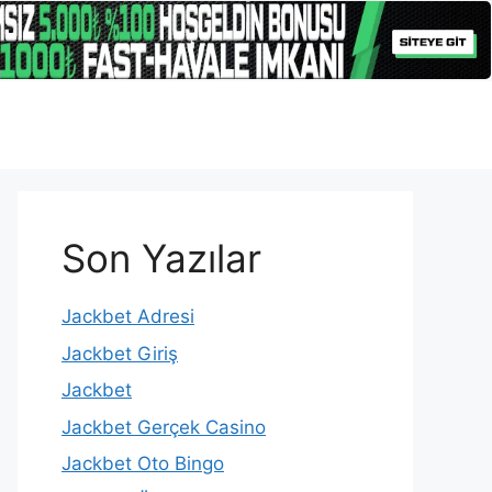
Son Yazılar
Jackbet Adresi
Jackbet Giriş
Jackbet
Jackbet Gerçek Casino
Jackbet Oto Bingo