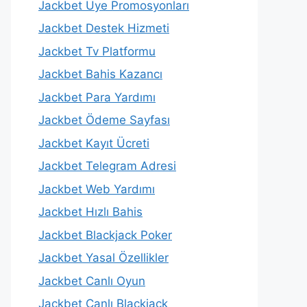
Jackbet Üye Promosyonları
Jackbet Destek Hizmeti
Jackbet Tv Platformu
Jackbet Bahis Kazancı
Jackbet Para Yardımı
Jackbet Ödeme Sayfası
Jackbet Kayıt Ücreti
Jackbet Telegram Adresi
Jackbet Web Yardımı
Jackbet Hızlı Bahis
Jackbet Blackjack Poker
Jackbet Yasal Özellikler
Jackbet Canlı Oyun
Jackbet Canlı Blackjack