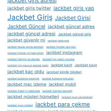
jackbet giris adresi
jackbet giris yap
jackbet giris twitter
Jackbet Giriş
Jackbet Girişi
Jackbet Güncel
jackbet güncel adres
jackbet güncel adresi
Jackbet güncel giriş
jackbet güvenlir mi
jackbet hakkında
jackbet hesap açma adımları
jackbet hizmet seviyesi
jackbet instagram
jackbet hizmet ve faaliyetleri
jackbet i̇letişim ve destek
jackbet i̇lgi çekici oyunlar
jackbet kayit
Jackbet kayıt
jackbet i̇çin mevcut destek nedir
jackbet kaç oldu
jackbet kimlik bilgileri
jackbet kullanım kolaylığı
jackbet kullanım koşulları
jackbet maç izleme
jackbet mobil
jackbet mobil tv hakkında
jackbet müşteri desteği
jackbet müşteri hizmetleri
jackbet oyun seçenekleri
jackbet para çekme
jackbet oyun siteleri