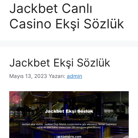
Jackbet Canlı
Casino Ekşi Sözlük
Jackbet Ekşi Sözlük
Mayıs 13, 2023
Yazarı:
admin