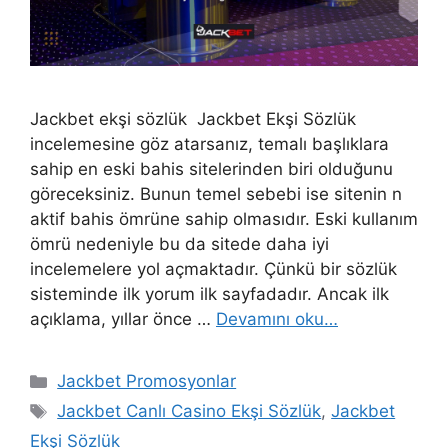
Jackbet ekşi sözlük Jackbet Ekşi Sözlük
incelemesine göz atarsanız, temalı başlıklara
sahip en eski bahis sitelerinden biri olduğunu
göreceksiniz. Bunun temel sebebi ise sitenin n
aktif bahis ömrüne sahip olmasıdır. Eski kullanım
ömrü nedeniyle bu da sitede daha iyi
incelemelere yol açmaktadır. Çünkü bir sözlük
sisteminde ilk yorum ilk sayfadadır. Ancak ilk
açıklama, yıllar önce …
Devamını oku…
Kategoriler
Jackbet Promosyonlar
Etiketler
Jackbet Canlı Casino Ekşi Sözlük
,
Jackbet
Ekşi Sözlük