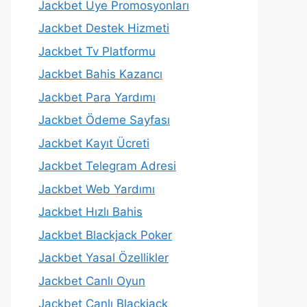
Jackbet Üye Promosyonları
Jackbet Destek Hizmeti
Jackbet Tv Platformu
Jackbet Bahis Kazancı
Jackbet Para Yardımı
Jackbet Ödeme Sayfası
Jackbet Kayıt Ücreti
Jackbet Telegram Adresi
Jackbet Web Yardımı
Jackbet Hızlı Bahis
Jackbet Blackjack Poker
Jackbet Yasal Özellikler
Jackbet Canlı Oyun
Jackbet Canlı Blackjack