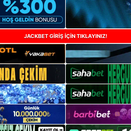
JACKBET GİRİŞ İÇİN TIKLAYINIZ!