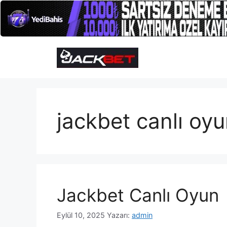
İçeriğe
atla
jackbet canlı oy
Jackbet Canlı Oyun
Eylül 10, 2025
Yazarı:
admin