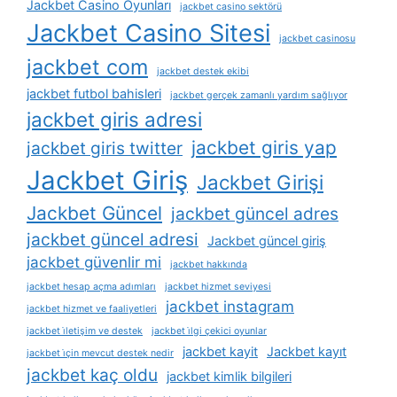
Jackbet Casino Oyunları
jackbet casino sektörü
Jackbet Casino Sitesi
jackbet casinosu
jackbet com
jackbet destek ekibi
jackbet futbol bahisleri
jackbet gerçek zamanlı yardım sağlıyor
jackbet giris adresi
jackbet giris yap
jackbet giris twitter
Jackbet Giriş
Jackbet Girişi
Jackbet Güncel
jackbet güncel adres
jackbet güncel adresi
Jackbet güncel giriş
jackbet güvenlir mi
jackbet hakkında
jackbet hesap açma adımları
jackbet hizmet seviyesi
jackbet instagram
jackbet hizmet ve faaliyetleri
jackbet i̇letişim ve destek
jackbet i̇lgi çekici oyunlar
jackbet kayit
Jackbet kayıt
jackbet i̇çin mevcut destek nedir
jackbet kaç oldu
jackbet kimlik bilgileri