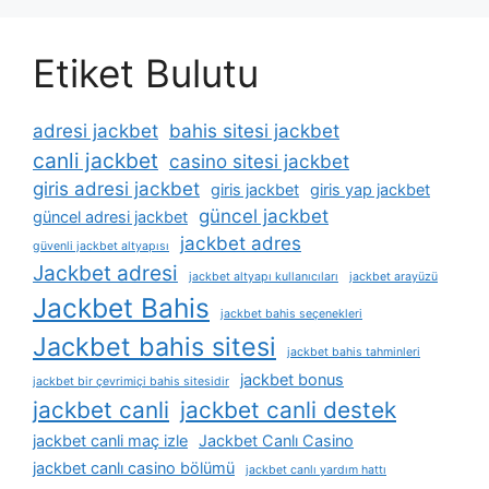
Etiket Bulutu
adresi jackbet
bahis sitesi jackbet
canli jackbet
casino sitesi jackbet
giris adresi jackbet
giris jackbet
giris yap jackbet
güncel jackbet
güncel adresi jackbet
jackbet adres
güvenli jackbet altyapısı
Jackbet adresi
jackbet altyapı kullanıcıları
jackbet arayüzü
Jackbet Bahis
jackbet bahis seçenekleri
Jackbet bahis sitesi
jackbet bahis tahminleri
jackbet bonus
jackbet bir çevrimiçi bahis sitesidir
jackbet canli
jackbet canli destek
jackbet canli maç izle
Jackbet Canlı Casino
jackbet canlı casino bölümü
jackbet canlı yardım hattı