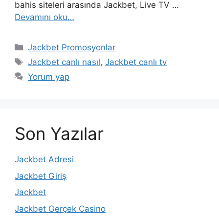
bahis siteleri arasında Jackbet, Live TV …
Devamını oku…
Kategoriler
Jackbet Promosyonlar
Etiketler
Jackbet canlı nasıl
,
Jackbet canlı tv
Yorum yap
Son Yazılar
Jackbet Adresi
Jackbet Giriş
Jackbet
Jackbet Gerçek Casino