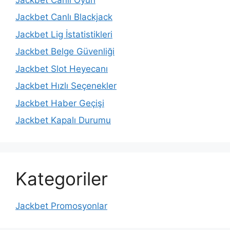
Jackbet Canlı Blackjack
Jackbet Lig İstatistikleri
Jackbet Belge Güvenliği
Jackbet Slot Heyecanı
Jackbet Hızlı Seçenekler
Jackbet Haber Geçişi
Jackbet Kapalı Durumu
Kategoriler
Jackbet Promosyonlar