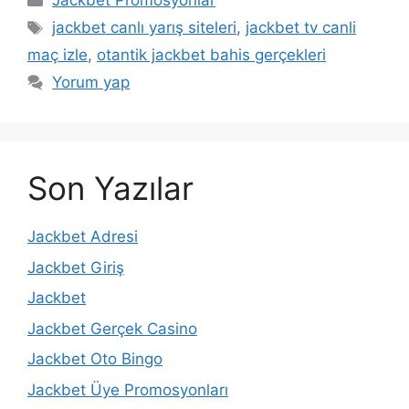
Jackbet Promosyonlar
Etiketler
jackbet canlı yarış siteleri
,
jackbet tv canli
maç izle
,
otantik jackbet bahis gerçekleri
Yorum yap
Son Yazılar
Jackbet Adresi
Jackbet Giriş
Jackbet
Jackbet Gerçek Casino
Jackbet Oto Bingo
Jackbet Üye Promosyonları