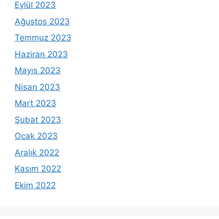
Eylül 2023
Ağustos 2023
Temmuz 2023
Haziran 2023
Mayıs 2023
Nisan 2023
Mart 2023
Şubat 2023
Ocak 2023
Aralık 2022
Kasım 2022
Ekim 2022