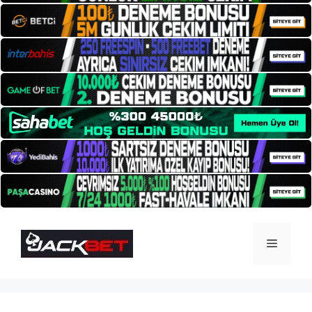
İçeriğe
atla
Menü