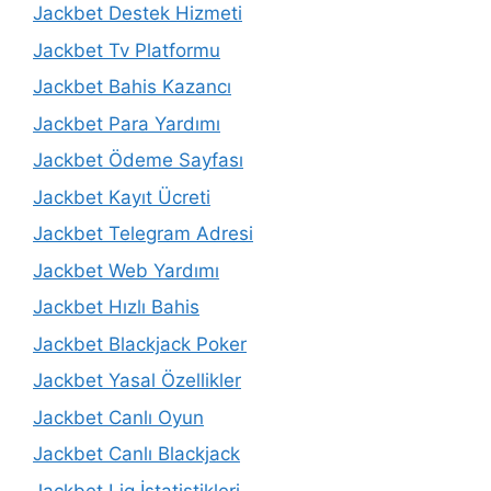
Jackbet Destek Hizmeti
Jackbet Tv Platformu
Jackbet Bahis Kazancı
Jackbet Para Yardımı
Jackbet Ödeme Sayfası
Jackbet Kayıt Ücreti
Jackbet Telegram Adresi
Jackbet Web Yardımı
Jackbet Hızlı Bahis
Jackbet Blackjack Poker
Jackbet Yasal Özellikler
Jackbet Canlı Oyun
Jackbet Canlı Blackjack
Jackbet Lig İstatistikleri