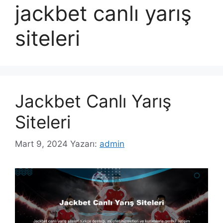
jackbet canlı yarış
siteleri
Jackbet Canlı Yarış
Siteleri
Mart 9, 2024
Yazarı:
admin