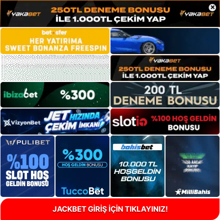
×
JACKBET GİRİŞ İÇİN TIKLAYINIZ!