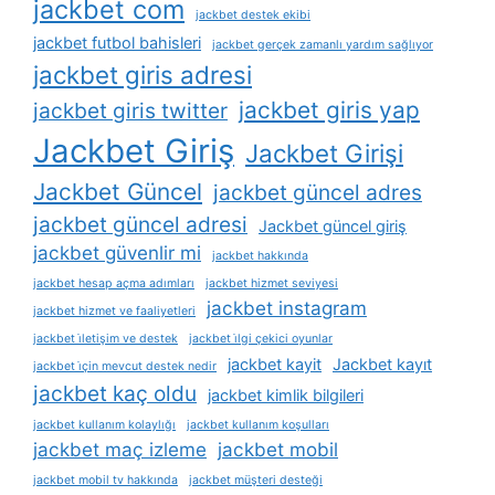
jackbet com
jackbet destek ekibi
jackbet futbol bahisleri
jackbet gerçek zamanlı yardım sağlıyor
jackbet giris adresi
jackbet giris yap
jackbet giris twitter
Jackbet Giriş
Jackbet Girişi
Jackbet Güncel
jackbet güncel adres
jackbet güncel adresi
Jackbet güncel giriş
jackbet güvenlir mi
jackbet hakkında
jackbet hesap açma adımları
jackbet hizmet seviyesi
jackbet instagram
jackbet hizmet ve faaliyetleri
jackbet i̇letişim ve destek
jackbet i̇lgi çekici oyunlar
jackbet kayit
Jackbet kayıt
jackbet i̇çin mevcut destek nedir
jackbet kaç oldu
jackbet kimlik bilgileri
jackbet kullanım kolaylığı
jackbet kullanım koşulları
jackbet maç izleme
jackbet mobil
jackbet mobil tv hakkında
jackbet müşteri desteği