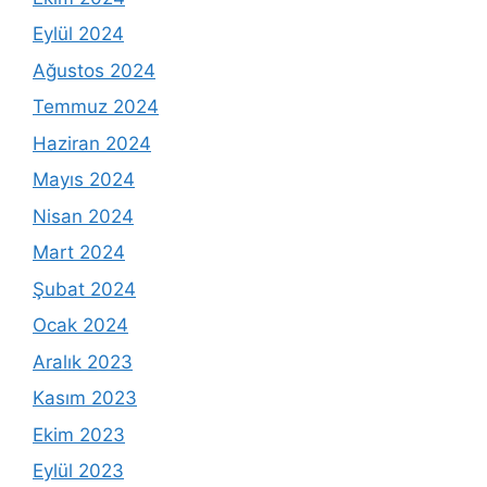
Eylül 2024
Ağustos 2024
Temmuz 2024
Haziran 2024
Mayıs 2024
Nisan 2024
Mart 2024
Şubat 2024
Ocak 2024
Aralık 2023
Kasım 2023
Ekim 2023
Eylül 2023