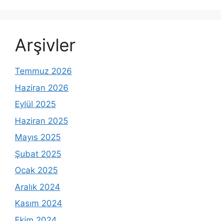
Arşivler
Temmuz 2026
Haziran 2026
Eylül 2025
Haziran 2025
Mayıs 2025
Şubat 2025
Ocak 2025
Aralık 2024
Kasım 2024
Ekim 2024