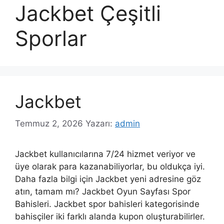
Jackbet Çeşitli
Sporlar
Jackbet
Temmuz 2, 2026
Yazarı:
admin
Jackbet kullanıcılarına 7/24 hizmet veriyor ve
üye olarak para kazanabiliyorlar, bu oldukça iyi.
Daha fazla bilgi için Jackbet yeni adresine göz
atın, tamam mı? Jackbet Oyun Sayfası Spor
Bahisleri. Jackbet spor bahisleri kategorisinde
bahisçiler iki farklı alanda kupon oluşturabilirler.