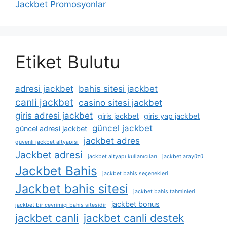
Jackbet Promosyonlar
Etiket Bulutu
adresi jackbet
bahis sitesi jackbet
canli jackbet
casino sitesi jackbet
giris adresi jackbet
giris jackbet
giris yap jackbet
güncel jackbet
güncel adresi jackbet
jackbet adres
güvenli jackbet altyapısı
Jackbet adresi
jackbet altyapı kullanıcıları
jackbet arayüzü
Jackbet Bahis
jackbet bahis seçenekleri
Jackbet bahis sitesi
jackbet bahis tahminleri
jackbet bonus
jackbet bir çevrimiçi bahis sitesidir
jackbet canli
jackbet canli destek