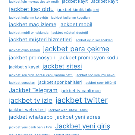
jackbet kayit
Jackbet kayıt
jackbet i̇çin mevcut destek nedir
jackbet kaç oldu
jackbet kimlik bilgileri
jackbet kullanım kolaylığı
jackbet kullanım koşulları
jackbet maç izleme
jackbet mobil
jackbet mobil tv hakkında
jackbet müşteri desteği
jackbet müşteri hizmetleri
jackbet oyun seçenekleri
jackbet para çekme
jackbet oyun siteleri
jackbet promosyon
jackbet promosyon kodu
jackbet sitesi
jackbet sikayet
jackbet son giriş adresi canlı yardım hattı
jackbet son konumu neydi
jackbet spor bahisleri
jackbet sonuçları
jackbet spor bölümü
Jackbet Telegram
jackbet tv canli maç
jackbet twitter
jackbet tv izle
jackbet web sitesi
jackbet web sitesi lisansı
jackbet whatsapp
jackbet yeni adres
Jackbet yeni giriş
jackbet yeni canlı bahis tv’si