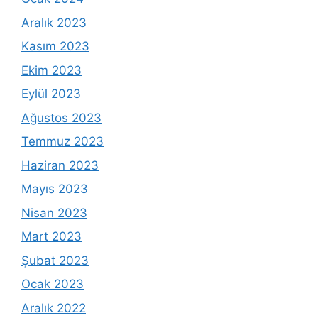
Aralık 2023
Kasım 2023
Ekim 2023
Eylül 2023
Ağustos 2023
Temmuz 2023
Haziran 2023
Mayıs 2023
Nisan 2023
Mart 2023
Şubat 2023
Ocak 2023
Aralık 2022