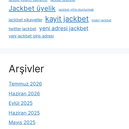
jackbet yönetici bağlantısı
jackbet özellikler
Jackbet üyelik
jackbet şifre oluşturmak
kayit jackbet
jackbet şikayetler
mobil jackbet
yeni adresi jackbet
twitter jackbet
yeni jackbet giriş adresi
Arşivler
Temmuz 2026
Haziran 2026
Eylül 2025
Haziran 2025
Mayıs 2025