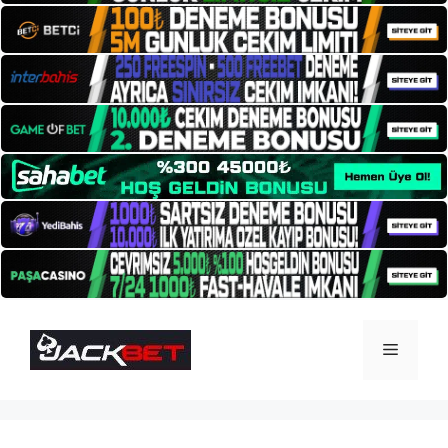
İçeriğe
atla
Menü