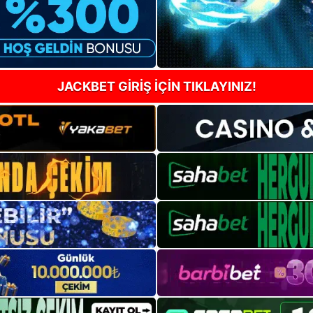
JACKBET GİRİŞ İÇİN TIKLAYINIZ!