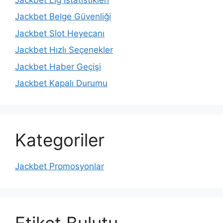
Jackbet Belge Güvenliği
Jackbet Slot Heyecanı
Jackbet Hızlı Seçenekler
Jackbet Haber Geçişi
Jackbet Kapalı Durumu
Kategoriler
Jackbet Promosyonlar