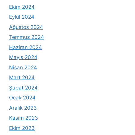
Ekim 2024
Eylül 2024
Ağustos 2024
Temmuz 2024
Haziran 2024
Mayıs 2024
Nisan 2024
Mart 2024
Şubat 2024
Ocak 2024
Aralık 2023
Kasım 2023
Ekim 2023