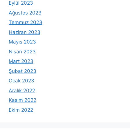
Eylül 2023
Ağustos 2023
Temmuz 2023
Haziran 2023
Mayıs 2023
Nisan 2023
Mart 2023
Şubat 2023
Ocak 2023
Aralık 2022
Kasım 2022
Ekim 2022