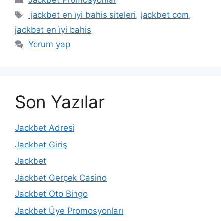
Jackbet Promosyonlar
Etiketler
jackbet en i̇yi bahis siteleri
,
jackbet com
,
jackbet en i̇yi bahis
Yorum yap
Son Yazılar
Jackbet Adresi
Jackbet Giriş
Jackbet
Jackbet Gerçek Casino
Jackbet Oto Bingo
Jackbet Üye Promosyonları