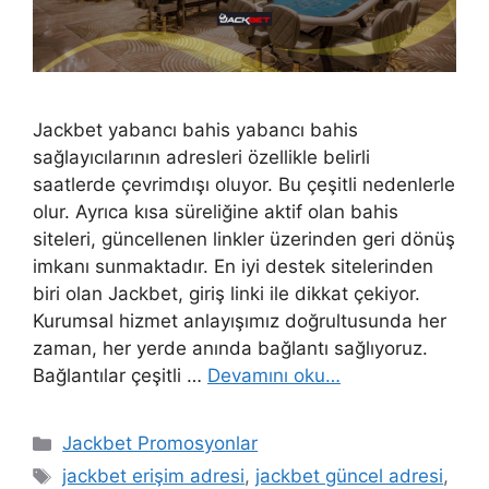
Jackbet yabancı bahis yabancı bahis
sağlayıcılarının adresleri özellikle belirli
saatlerde çevrimdışı oluyor. Bu çeşitli nedenlerle
olur. Ayrıca kısa süreliğine aktif olan bahis
siteleri, güncellenen linkler üzerinden geri dönüş
imkanı sunmaktadır. En iyi destek sitelerinden
biri olan Jackbet, giriş linki ile dikkat çekiyor.
Kurumsal hizmet anlayışımız doğrultusunda her
zaman, her yerde anında bağlantı sağlıyoruz.
Bağlantılar çeşitli …
Devamını oku…
Kategoriler
Jackbet Promosyonlar
Etiketler
jackbet erişim adresi
,
jackbet güncel adresi
,