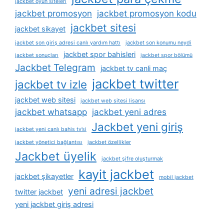
jackbet oyun siteleri
jackbet promosyon
jackbet promosyon kodu
jackbet sitesi
jackbet sikayet
jackbet son giriş adresi canlı yardım hattı
jackbet son konumu neydi
jackbet spor bahisleri
jackbet sonuçları
jackbet spor bölümü
Jackbet Telegram
jackbet tv canli maç
jackbet twitter
jackbet tv izle
jackbet web sitesi
jackbet web sitesi lisansı
jackbet whatsapp
jackbet yeni adres
Jackbet yeni giriş
jackbet yeni canlı bahis tv’si
jackbet yönetici bağlantısı
jackbet özellikler
Jackbet üyelik
jackbet şifre oluşturmak
kayit jackbet
jackbet şikayetler
mobil jackbet
yeni adresi jackbet
twitter jackbet
yeni jackbet giriş adresi