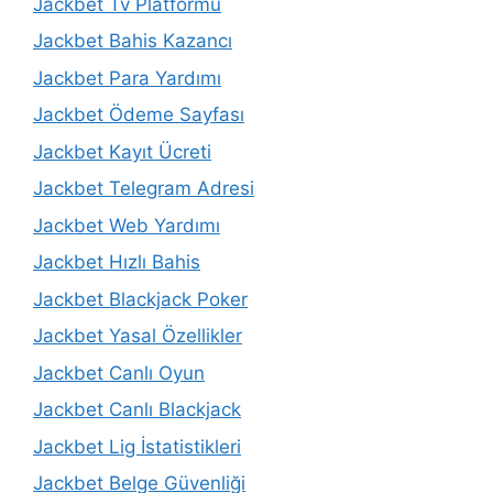
Jackbet Tv Platformu
Jackbet Bahis Kazancı
Jackbet Para Yardımı
Jackbet Ödeme Sayfası
Jackbet Kayıt Ücreti
Jackbet Telegram Adresi
Jackbet Web Yardımı
Jackbet Hızlı Bahis
Jackbet Blackjack Poker
Jackbet Yasal Özellikler
Jackbet Canlı Oyun
Jackbet Canlı Blackjack
Jackbet Lig İstatistikleri
Jackbet Belge Güvenliği