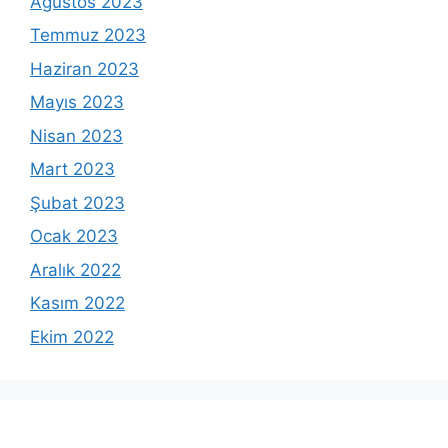
Ağustos 2023
Temmuz 2023
Haziran 2023
Mayıs 2023
Nisan 2023
Mart 2023
Şubat 2023
Ocak 2023
Aralık 2022
Kasım 2022
Ekim 2022