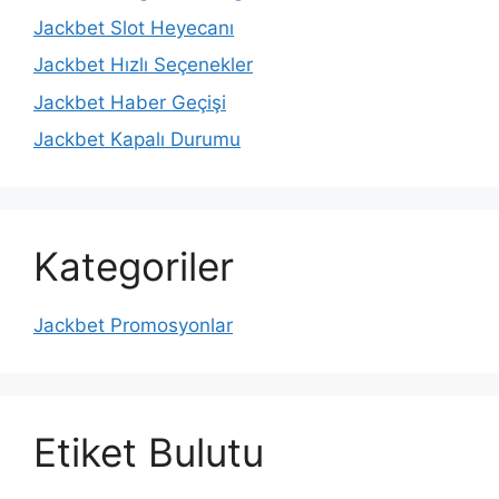
Jackbet Slot Heyecanı
Jackbet Hızlı Seçenekler
Jackbet Haber Geçişi
Jackbet Kapalı Durumu
Kategoriler
Jackbet Promosyonlar
Etiket Bulutu