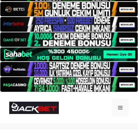
İçeriğe
atla
Menü