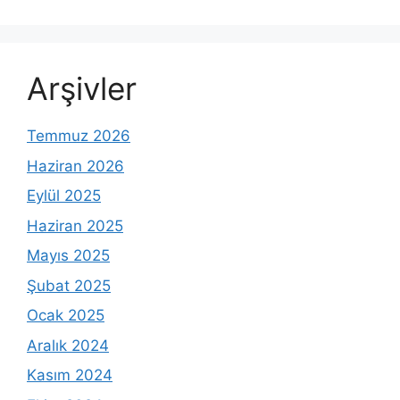
Arşivler
Temmuz 2026
Haziran 2026
Eylül 2025
Haziran 2025
Mayıs 2025
Şubat 2025
Ocak 2025
Aralık 2024
Kasım 2024