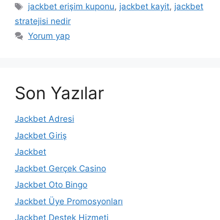
Etiketler
jackbet erişim kuponu
,
jackbet kayit
,
jackbet
stratejisi nedir
Yorum yap
Son Yazılar
Jackbet Adresi
Jackbet Giriş
Jackbet
Jackbet Gerçek Casino
Jackbet Oto Bingo
Jackbet Üye Promosyonları
Jackbet Destek Hizmeti