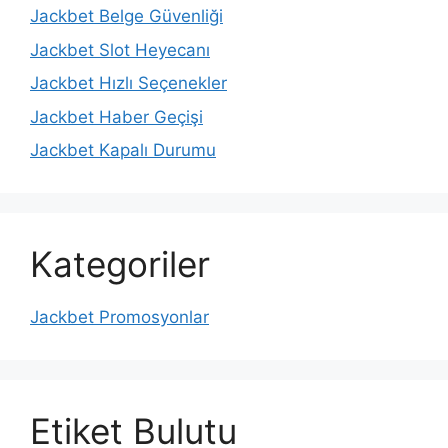
Jackbet Belge Güvenliği
Jackbet Slot Heyecanı
Jackbet Hızlı Seçenekler
Jackbet Haber Geçişi
Jackbet Kapalı Durumu
Kategoriler
Jackbet Promosyonlar
Etiket Bulutu