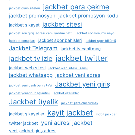
jackbet para çekme
jackbet oyun siteleri
jackbet promosyon
jackbet promosyon kodu
jackbet sitesi
jackbet sikayet
jackbet son giriş adresi canlı yardım hattı
jackbet son konumu neydi
jackbet spor bahisleri
jackbet sonuçları
jackbet spor bölümü
Jackbet Telegram
jackbet tv canli maç
jackbet twitter
jackbet tv izle
jackbet web sitesi
jackbet web sitesi lisansı
jackbet whatsapp
jackbet yeni adres
Jackbet yeni giriş
jackbet yeni canlı bahis tv’si
jackbet yönetici bağlantısı
jackbet özellikler
Jackbet üyelik
jackbet şifre oluşturmak
kayit jackbet
jackbet şikayetler
mobil jackbet
yeni adresi jackbet
twitter jackbet
yeni jackbet giriş adresi