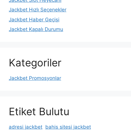
Jackbet Hızlı Seçenekler
Jackbet Haber Geçişi
Jackbet Kapalı Durumu
Kategoriler
Jackbet Promosyonlar
Etiket Bulutu
adresi jackbet
bahis sitesi jackbet