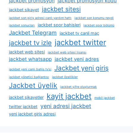
jackbet promosyon
jackbet promosyon kodu
jackbet sitesi
jackbet sikayet
jackbet son giriş adresi canlı yardım hattı
jackbet son konumu neydi
jackbet spor bahisleri
jackbet sonuçları
jackbet spor bölümü
Jackbet Telegram
jackbet tv canli maç
jackbet twitter
jackbet tv izle
jackbet web sitesi
jackbet web sitesi lisansı
jackbet whatsapp
jackbet yeni adres
Jackbet yeni giriş
jackbet yeni canlı bahis tv’si
jackbet yönetici bağlantısı
jackbet özellikler
Jackbet üyelik
jackbet şifre oluşturmak
kayit jackbet
jackbet şikayetler
mobil jackbet
yeni adresi jackbet
twitter jackbet
yeni jackbet giriş adresi