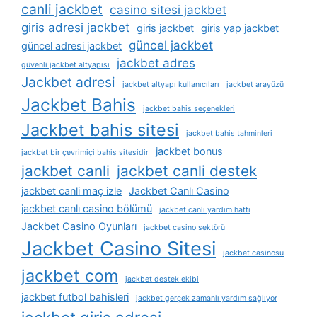
canli jackbet
casino sitesi jackbet
giris adresi jackbet
giris jackbet
giris yap jackbet
güncel jackbet
güncel adresi jackbet
jackbet adres
güvenli jackbet altyapısı
Jackbet adresi
jackbet altyapı kullanıcıları
jackbet arayüzü
Jackbet Bahis
jackbet bahis seçenekleri
Jackbet bahis sitesi
jackbet bahis tahminleri
jackbet bonus
jackbet bir çevrimiçi bahis sitesidir
jackbet canli
jackbet canli destek
jackbet canli maç izle
Jackbet Canlı Casino
jackbet canlı casino bölümü
jackbet canlı yardım hattı
Jackbet Casino Oyunları
jackbet casino sektörü
Jackbet Casino Sitesi
jackbet casinosu
jackbet com
jackbet destek ekibi
jackbet futbol bahisleri
jackbet gerçek zamanlı yardım sağlıyor