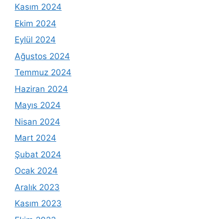
Kasım 2024
Ekim 2024
Eylül 2024
Ağustos 2024
Temmuz 2024
Haziran 2024
Mayıs 2024
Nisan 2024
Mart 2024
Şubat 2024
Ocak 2024
Aralık 2023
Kasım 2023