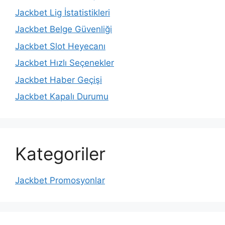
Jackbet Lig İstatistikleri
Jackbet Belge Güvenliği
Jackbet Slot Heyecanı
Jackbet Hızlı Seçenekler
Jackbet Haber Geçişi
Jackbet Kapalı Durumu
Kategoriler
Jackbet Promosyonlar