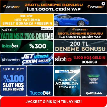
×
JACKBET GİRİŞ İÇİN TIKLAYINIZ!