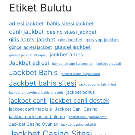
Etiket Bulutu
adresi jackbet
bahis sitesi jackbet
canli jackbet
casino sitesi jackbet
giris adresi jackbet
giris jackbet
giris yap jackbet
güncel jackbet
güncel adresi jackbet
jackbet adres
güvenli jackbet altyapısı
Jackbet adresi
jackbet altyapı kullanıcıları
jackbet arayüzü
Jackbet Bahis
jackbet bahis seçenekleri
Jackbet bahis sitesi
jackbet bahis tahminleri
jackbet bonus
jackbet bir çevrimiçi bahis sitesidir
jackbet canli
jackbet canli destek
jackbet canli maç izle
Jackbet Canlı Casino
jackbet canlı casino bölümü
jackbet canlı yardım hattı
Jackbet Casino Oyunları
jackbet casino sektörü
Jackbet Casino Sitesi