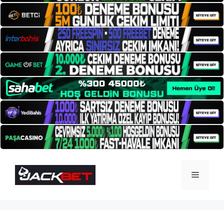
İçeriğe
atla
Menü