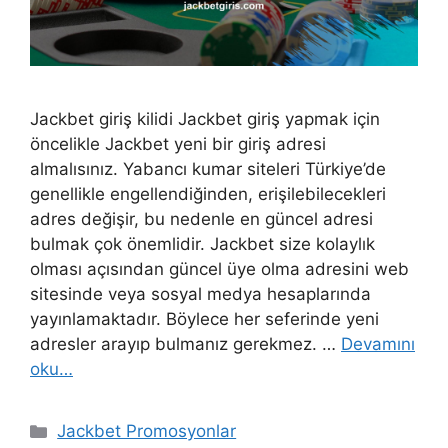
Jackbet giriş kilidi Jackbet giriş yapmak için
öncelikle Jackbet yeni bir giriş adresi
almalısınız. Yabancı kumar siteleri Türkiye’de
genellikle engellendiğinden, erişilebilecekleri
adres değişir, bu nedenle en güncel adresi
bulmak çok önemlidir. Jackbet size kolaylık
olması açısından güncel üye olma adresini web
sitesinde veya sosyal medya hesaplarında
yayınlamaktadır. Böylece her seferinde yeni
adresler arayıp bulmanız gerekmez. …
Devamını
oku…
Kategoriler
Jackbet Promosyonlar