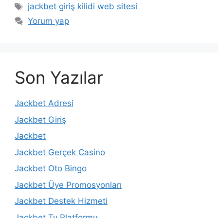
Etiketler
jackbet giriş kilidi web sitesi
Yorum yap
Son Yazılar
Jackbet Adresi
Jackbet Giriş
Jackbet
Jackbet Gerçek Casino
Jackbet Oto Bingo
Jackbet Üye Promosyonları
Jackbet Destek Hizmeti
Jackbet Tv Platformu