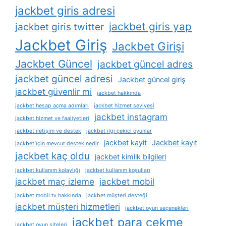
jackbet giris adresi
jackbet giris yap
jackbet giris twitter
Jackbet Giriş
Jackbet Girişi
Jackbet Güncel
jackbet güncel adres
jackbet güncel adresi
Jackbet güncel giriş
jackbet güvenlir mi
jackbet hakkında
jackbet hesap açma adımları
jackbet hizmet seviyesi
jackbet instagram
jackbet hizmet ve faaliyetleri
jackbet i̇letişim ve destek
jackbet i̇lgi çekici oyunlar
jackbet kayit
Jackbet kayıt
jackbet i̇çin mevcut destek nedir
jackbet kaç oldu
jackbet kimlik bilgileri
jackbet kullanım kolaylığı
jackbet kullanım koşulları
jackbet maç izleme
jackbet mobil
jackbet mobil tv hakkında
jackbet müşteri desteği
jackbet müşteri hizmetleri
jackbet oyun seçenekleri
jackbet para çekme
jackbet oyun siteleri