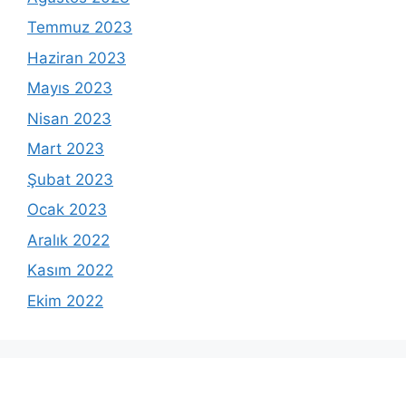
Temmuz 2023
Haziran 2023
Mayıs 2023
Nisan 2023
Mart 2023
Şubat 2023
Ocak 2023
Aralık 2022
Kasım 2022
Ekim 2022