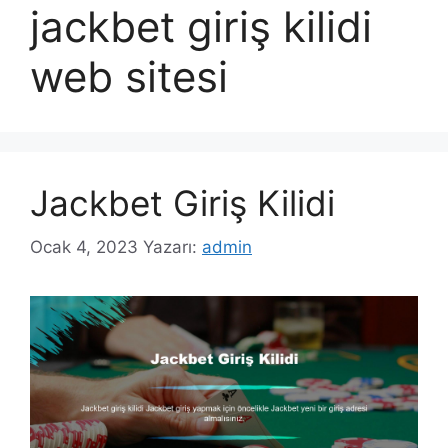
jackbet giriş kilidi
web sitesi
Jackbet Giriş Kilidi
Ocak 4, 2023
Yazarı:
admin