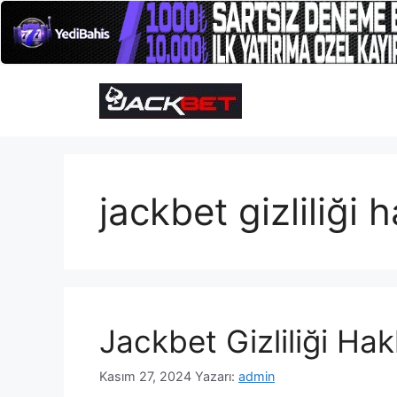
İçeriğe
atla
jackbet gizliliği 
Jackbet Gizliliği Ha
Kasım 27, 2024
Yazarı:
admin