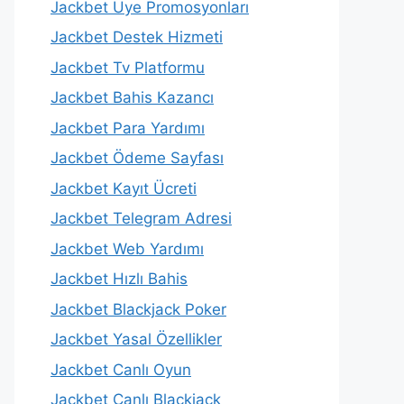
Jackbet Üye Promosyonları
Jackbet Destek Hizmeti
Jackbet Tv Platformu
Jackbet Bahis Kazancı
Jackbet Para Yardımı
Jackbet Ödeme Sayfası
Jackbet Kayıt Ücreti
Jackbet Telegram Adresi
Jackbet Web Yardımı
Jackbet Hızlı Bahis
Jackbet Blackjack Poker
Jackbet Yasal Özellikler
Jackbet Canlı Oyun
Jackbet Canlı Blackjack