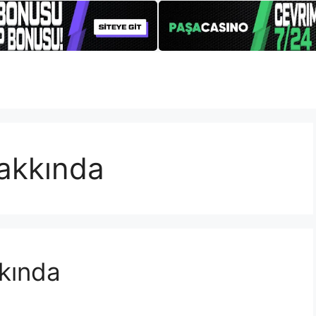
hakkında
kkında