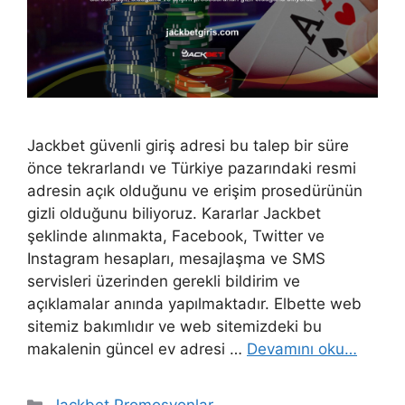
Jackbet güvenli giriş adresi bu talep bir süre
önce tekrarlandı ve Türkiye pazarındaki resmi
adresin açık olduğunu ve erişim prosedürünün
gizli olduğunu biliyoruz. Kararlar Jackbet
şeklinde alınmakta, Facebook, Twitter ve
Instagram hesapları, mesajlaşma ve SMS
servisleri üzerinden gerekli bildirim ve
açıklamalar anında yapılmaktadır. Elbette web
sitemiz bakımlıdır ve web sitemizdeki bu
makalenin güncel ev adresi …
Devamını oku…
Kategoriler