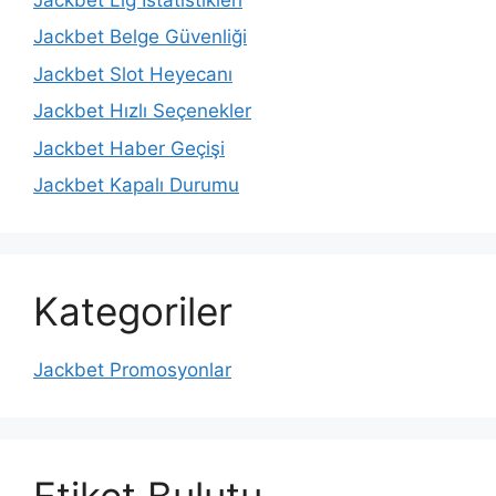
Jackbet Belge Güvenliği
Jackbet Slot Heyecanı
Jackbet Hızlı Seçenekler
Jackbet Haber Geçişi
Jackbet Kapalı Durumu
Kategoriler
Jackbet Promosyonlar