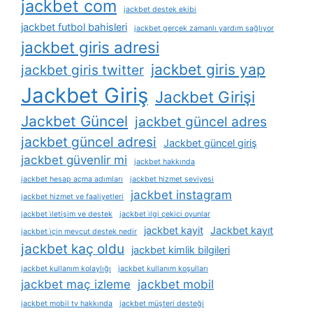
jackbet com
jackbet destek ekibi
jackbet futbol bahisleri
jackbet gerçek zamanlı yardım sağlıyor
jackbet giris adresi
jackbet giris yap
jackbet giris twitter
Jackbet Giriş
Jackbet Girişi
Jackbet Güncel
jackbet güncel adres
jackbet güncel adresi
Jackbet güncel giriş
jackbet güvenlir mi
jackbet hakkında
jackbet hesap açma adımları
jackbet hizmet seviyesi
jackbet instagram
jackbet hizmet ve faaliyetleri
jackbet i̇letişim ve destek
jackbet i̇lgi çekici oyunlar
jackbet kayit
Jackbet kayıt
jackbet i̇çin mevcut destek nedir
jackbet kaç oldu
jackbet kimlik bilgileri
jackbet kullanım kolaylığı
jackbet kullanım koşulları
jackbet maç izleme
jackbet mobil
jackbet mobil tv hakkında
jackbet müşteri desteği