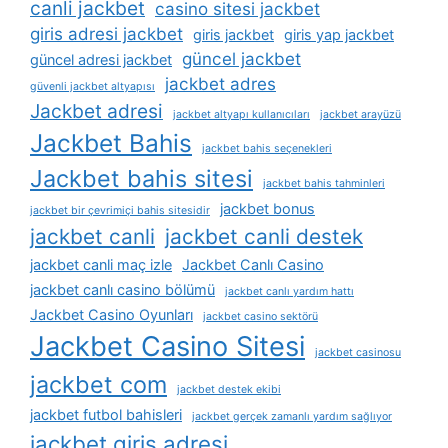
canli jackbet
casino sitesi jackbet
giris adresi jackbet
giris jackbet
giris yap jackbet
güncel jackbet
güncel adresi jackbet
jackbet adres
güvenli jackbet altyapısı
Jackbet adresi
jackbet altyapı kullanıcıları
jackbet arayüzü
Jackbet Bahis
jackbet bahis seçenekleri
Jackbet bahis sitesi
jackbet bahis tahminleri
jackbet bonus
jackbet bir çevrimiçi bahis sitesidir
jackbet canli
jackbet canli destek
jackbet canli maç izle
Jackbet Canlı Casino
jackbet canlı casino bölümü
jackbet canlı yardım hattı
Jackbet Casino Oyunları
jackbet casino sektörü
Jackbet Casino Sitesi
jackbet casinosu
jackbet com
jackbet destek ekibi
jackbet futbol bahisleri
jackbet gerçek zamanlı yardım sağlıyor
jackbet giris adresi