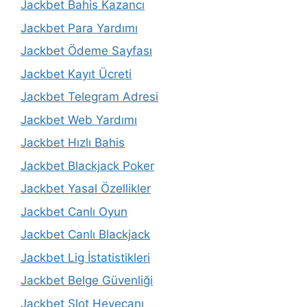
Jackbet Bahis Kazancı
Jackbet Para Yardımı
Jackbet Ödeme Sayfası
Jackbet Kayıt Ücreti
Jackbet Telegram Adresi
Jackbet Web Yardımı
Jackbet Hızlı Bahis
Jackbet Blackjack Poker
Jackbet Yasal Özellikler
Jackbet Canlı Oyun
Jackbet Canlı Blackjack
Jackbet Lig İstatistikleri
Jackbet Belge Güvenliği
Jackbet Slot Heyecanı