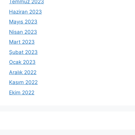
Temmuz 2023
Haziran 2023
Mayıs 2023
Nisan 2023
Mart 2023
Şubat 2023
Ocak 2023
Aralık 2022
Kasım 2022
Ekim 2022