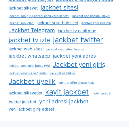
jackbet sitesi
jackbet sikayet
jackbet son giriş adresi canlı yardım hattı
jackbet son konumu neydi
jackbet spor bahisleri
jackbet sonuçları
jackbet spor bölümü
Jackbet Telegram
jackbet tv canli maç
jackbet twitter
jackbet tv izle
jackbet web sitesi
jackbet web sitesi lisansı
jackbet whatsapp
jackbet yeni adres
Jackbet yeni giriş
jackbet yeni canlı bahis tv’si
jackbet yönetici bağlantısı
jackbet özellikler
Jackbet üyelik
jackbet şifre oluşturmak
kayit jackbet
jackbet şikayetler
mobil jackbet
yeni adresi jackbet
twitter jackbet
yeni jackbet giriş adresi