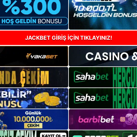
JACKBET GİRİŞ İÇİN TIKLAYINIZ!