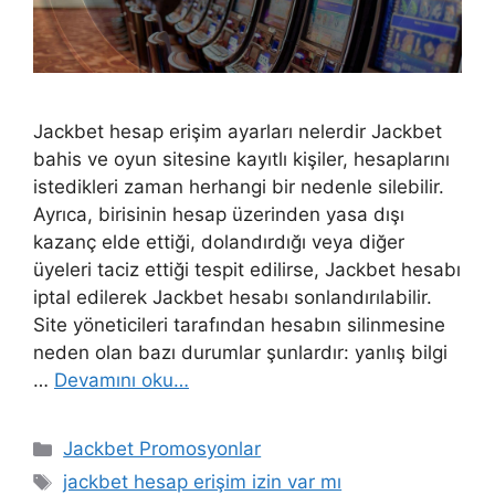
Jackbet hesap erişim ayarları nelerdir Jackbet
bahis ve oyun sitesine kayıtlı kişiler, hesaplarını
istedikleri zaman herhangi bir nedenle silebilir.
Ayrıca, birisinin hesap üzerinden yasa dışı
kazanç elde ettiği, dolandırdığı veya diğer
üyeleri taciz ettiği tespit edilirse, Jackbet hesabı
iptal edilerek Jackbet hesabı sonlandırılabilir.
Site yöneticileri tarafından hesabın silinmesine
neden olan bazı durumlar şunlardır: yanlış bilgi
…
Devamını oku…
Kategoriler
Jackbet Promosyonlar
Etiketler
jackbet hesap erişim izin var mı