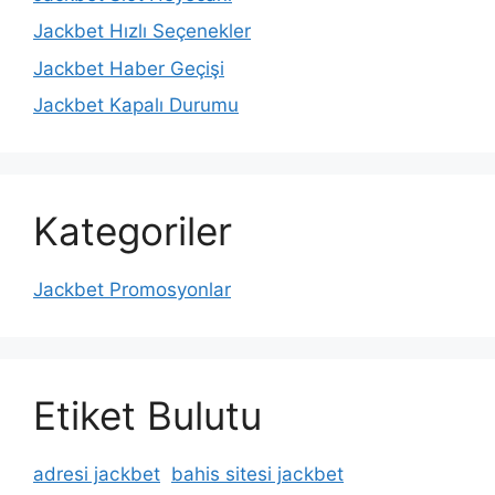
Jackbet Hızlı Seçenekler
Jackbet Haber Geçişi
Jackbet Kapalı Durumu
Kategoriler
Jackbet Promosyonlar
Etiket Bulutu
adresi jackbet
bahis sitesi jackbet