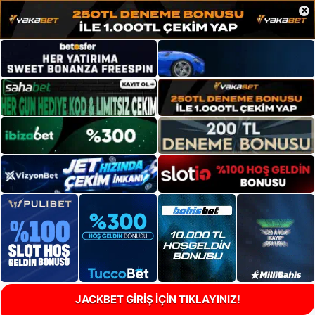
×
JACKBET GİRİŞ İÇİN TIKLAYINIZ!