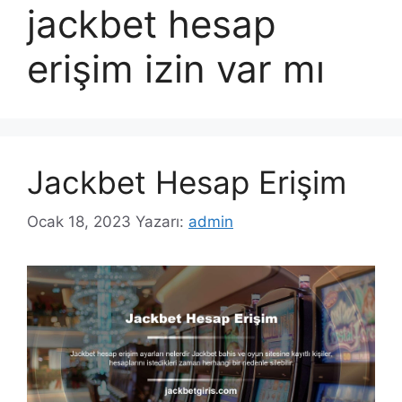
jackbet hesap
erişim izin var mı
Jackbet Hesap Erişim
Ocak 18, 2023
Yazarı:
admin