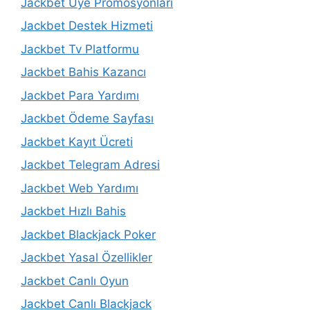
Jackbet Üye Promosyonları
Jackbet Destek Hizmeti
Jackbet Tv Platformu
Jackbet Bahis Kazancı
Jackbet Para Yardımı
Jackbet Ödeme Sayfası
Jackbet Kayıt Ücreti
Jackbet Telegram Adresi
Jackbet Web Yardımı
Jackbet Hızlı Bahis
Jackbet Blackjack Poker
Jackbet Yasal Özellikler
Jackbet Canlı Oyun
Jackbet Canlı Blackjack