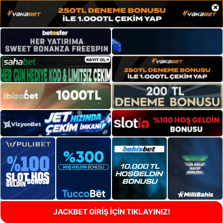
×
JACKBET GİRİŞ İÇİN TIKLAYINIZ!