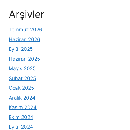
Arşivler
Temmuz 2026
Haziran 2026
Eylül 2025
Haziran 2025
Mayıs 2025
Şubat 2025
Ocak 2025
Aralık 2024
Kasım 2024
Ekim 2024
Eylül 2024