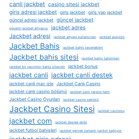
canli jackbet
casino sitesi jackbet
giris adresi jackbet
giris jackbet
giris yap jackbet
güncel jackbet
güncel adresi jackbet
jackbet adres
güvenli jackbet altyapısı
Jackbet adresi
jackbet altyapı kullanıcıları
jackbet arayüzü
Jackbet Bahis
jackbet bahis seçenekleri
Jackbet bahis sitesi
jackbet bahis tahminleri
jackbet bonus
jackbet bir çevrimiçi bahis sitesidir
jackbet canli
jackbet canli destek
jackbet canli maç izle
Jackbet Canlı Casino
jackbet canlı casino bölümü
jackbet canlı yardım hattı
Jackbet Casino Oyunları
jackbet casino sektörü
Jackbet Casino Sitesi
jackbet casinosu
jackbet com
jackbet destek ekibi
jackbet futbol bahisleri
jackbet gerçek zamanlı yardım sağlıyor