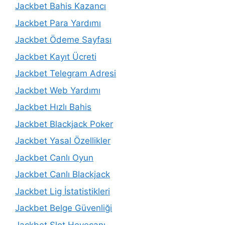
Jackbet Bahis Kazancı
Jackbet Para Yardımı
Jackbet Ödeme Sayfası
Jackbet Kayıt Ücreti
Jackbet Telegram Adresi
Jackbet Web Yardımı
Jackbet Hızlı Bahis
Jackbet Blackjack Poker
Jackbet Yasal Özellikler
Jackbet Canlı Oyun
Jackbet Canlı Blackjack
Jackbet Lig İstatistikleri
Jackbet Belge Güvenliği
Jackbet Slot Heyecanı