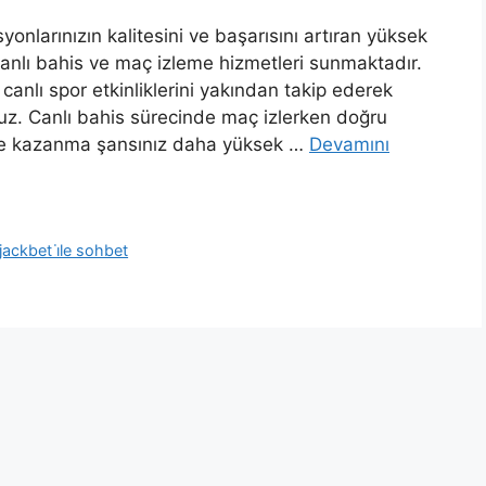
onlarınızın kalitesini ve başarısını artıran yüksek
canlı bahis ve maç izleme hizmetleri sunmaktadır.
i canlı spor etkinliklerini yakından takip ederek
nuz. Canlı bahis sürecinde maç izlerken doğru
ı ve kazanma şansınız daha yüksek …
Devamını
jackbet i̇le sohbet