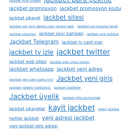
jackbet oyun siteleri
jackbet promosyon
jackbet promosyon kodu
jackbet sitesi
jackbet sikayet
jackbet son giriş adresi canlı yardım hattı
jackbet son konumu neydi
jackbet spor bahisleri
jackbet sonuçları
jackbet spor bölümü
Jackbet Telegram
jackbet tv canli maç
jackbet twitter
jackbet tv izle
jackbet web sitesi
jackbet web sitesi lisansı
jackbet whatsapp
jackbet yeni adres
Jackbet yeni giriş
jackbet yeni canlı bahis tv’si
jackbet yönetici bağlantısı
jackbet özellikler
Jackbet üyelik
jackbet şifre oluşturmak
kayit jackbet
jackbet şikayetler
mobil jackbet
yeni adresi jackbet
twitter jackbet
yeni jackbet giriş adresi