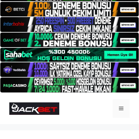
İçeriğe
atla
Menü