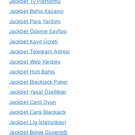
Jackbet Tv Platformu
Jackbet Bahis Kazancı
Jackbet Para Yardımı
Jackbet Ödeme Sayfası
Jackbet Kayıt Ücreti
Jackbet Telegram Adresi
Jackbet Web Yardımı
Jackbet Hızlı Bahis
Jackbet Blackjack Poker
Jackbet Yasal Özellikler
Jackbet Canlı Oyun
Jackbet Canlı Blackjack
Jackbet Lig İstatistikleri
Jackbet Belge Güvenliği