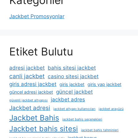
Kategoriler
Jackbet Promosyonlar
Etiket Bulutu
adresi jackbet
bahis sitesi jackbet
canli jackbet
casino sitesi jackbet
giris adresi jackbet
giris jackbet
giris yap jackbet
güncel jackbet
güncel adresi jackbet
jackbet adres
güvenli jackbet altyapısı
Jackbet adresi
jackbet altyapı kullanıcıları
jackbet arayüzü
Jackbet Bahis
jackbet bahis seçenekleri
Jackbet bahis sitesi
jackbet bahis tahminleri
jackbet bonus