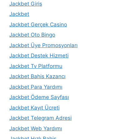
Jackbet Giriş
Jackbet
Jackbet Gerçek Casino
Jackbet Oto Bingo
Jackbet Üye Promosyonları
Jackbet Destek Hizmeti
Jackbet Tv Platformu
Jackbet Bahis Kazancı
Jackbet Para Yardımı
Jackbet Ödeme Sayfası
Jackbet Kayıt Ücreti
Jackbet Telegram Adresi
Jackbet Web Yardımı
Jackbet Hızlı Bahis