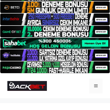
İçeriğe
atla
Menü