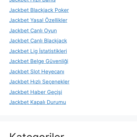
Jackbet Blackjack Poker
Jackbet Yasal Özellikler
Jackbet Canlı Oyun
Jackbet Canlı Blackjack
Jackbet Lig İstatistikleri
Jackbet Belge Güvenliği
Jackbet Slot Heyecanı
Jackbet Hızlı Seçenekler
Jackbet Haber Geçişi
Jackbet Kapalı Durumu