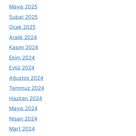
Mayıs 2025
Şubat 2025
Ocak 2025
Aralık 2024
Kasım 2024
Ekim 2024
Eylül 2024
Ağustos 2024
Temmuz 2024
Haziran 2024
Mayıs 2024
Nisan 2024
Mart 2024