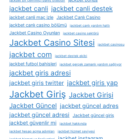
jackbet bir çevrimiçi bahis sitesidir
jackbet canli
jackbet canli destek
jackbet canli maç izle
Jackbet Canlı Casino
jackbet canlı casino bölümü
jackbet canlı yardım hattı
Jackbet Casino Oyunları
jackbet casino sektörü
Jackbet Casino Sitesi
jackbet casinosu
jackbet com
jackbet destek ekibi
jackbet futbol bahisleri
jackbet gerçek zamanlı yardım sağlıyor
jackbet giris adresi
jackbet giris yap
jackbet giris twitter
Jackbet Giriş
Jackbet Girişi
Jackbet Güncel
jackbet güncel adres
jackbet güncel adresi
Jackbet güncel giriş
jackbet güvenlir mi
jackbet hakkında
jackbet hesap açma adımları
jackbet hizmet seviyesi
jackbet instagram