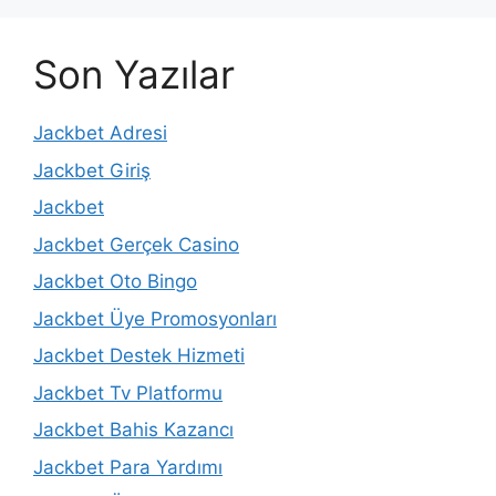
Son Yazılar
Jackbet Adresi
Jackbet Giriş
Jackbet
Jackbet Gerçek Casino
Jackbet Oto Bingo
Jackbet Üye Promosyonları
Jackbet Destek Hizmeti
Jackbet Tv Platformu
Jackbet Bahis Kazancı
Jackbet Para Yardımı