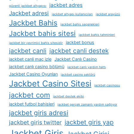
jackbet adres
güvenli jackbet altyapısı
Jackbet adresi
jackbet altyapı kullanıcıları
jackbet arayüzü
Jackbet Bahis
jackbet bahis seçenekleri
Jackbet bahis sitesi
jackbet bahis tahminleri
jackbet bonus
jackbet bir çevrimiçi bahis sitesidir
jackbet canli
jackbet canli destek
jackbet canli maç izle
Jackbet Canlı Casino
jackbet canlı casino bölümü
jackbet canlı yardım hattı
Jackbet Casino Oyunları
jackbet casino sektörü
Jackbet Casino Sitesi
jackbet casinosu
jackbet com
jackbet destek ekibi
jackbet futbol bahisleri
jackbet gerçek zamanlı yardım sağlıyor
jackbet giris adresi
jackbet giris yap
jackbet giris twitter
Jackbet Giriş
Jackbet Girişi