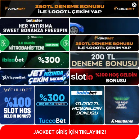
×
JACKBET GİRİŞ İÇİN TIKLAYINIZ!