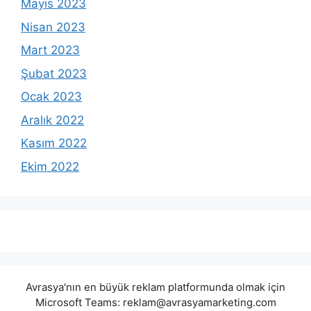
Mayıs 2023
Nisan 2023
Mart 2023
Şubat 2023
Ocak 2023
Aralık 2022
Kasım 2022
Ekim 2022
Avrasya'nın en büyük reklam platformunda olmak için
Microsoft Teams:
reklam@avrasyamarketing.com