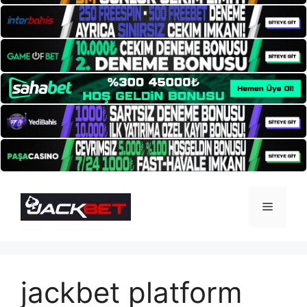
İçeriğe
atla
Menü
jackbet platform