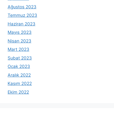
Ağustos 2023
Temmuz 2023
Haziran 2023
Mayıs 2023
Nisan 2023
Mart 2023
Şubat 2023
Ocak 2023
Aralık 2022
Kasım 2022
Ekim 2022