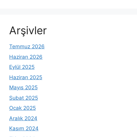
Arşivler
Temmuz 2026
Haziran 2026
Eylül 2025
Haziran 2025
Mayıs 2025
Şubat 2025
Ocak 2025
Aralık 2024
Kasım 2024