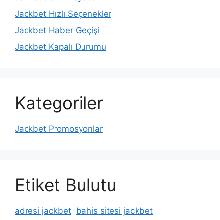
Jackbet Hızlı Seçenekler
Jackbet Haber Geçişi
Jackbet Kapalı Durumu
Kategoriler
Jackbet Promosyonlar
Etiket Bulutu
adresi jackbet
bahis sitesi jackbet