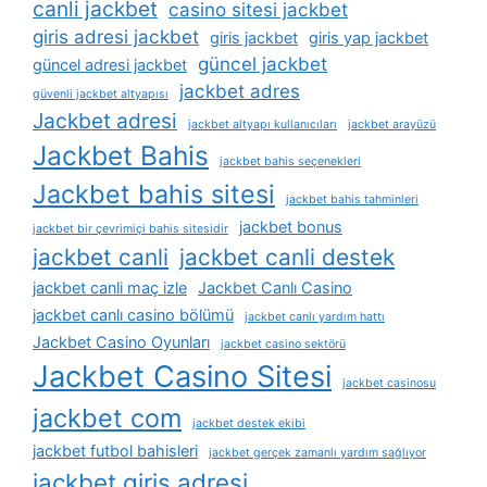
canli jackbet
casino sitesi jackbet
giris adresi jackbet
giris jackbet
giris yap jackbet
güncel jackbet
güncel adresi jackbet
jackbet adres
güvenli jackbet altyapısı
Jackbet adresi
jackbet altyapı kullanıcıları
jackbet arayüzü
Jackbet Bahis
jackbet bahis seçenekleri
Jackbet bahis sitesi
jackbet bahis tahminleri
jackbet bonus
jackbet bir çevrimiçi bahis sitesidir
jackbet canli
jackbet canli destek
jackbet canli maç izle
Jackbet Canlı Casino
jackbet canlı casino bölümü
jackbet canlı yardım hattı
Jackbet Casino Oyunları
jackbet casino sektörü
Jackbet Casino Sitesi
jackbet casinosu
jackbet com
jackbet destek ekibi
jackbet futbol bahisleri
jackbet gerçek zamanlı yardım sağlıyor
jackbet giris adresi