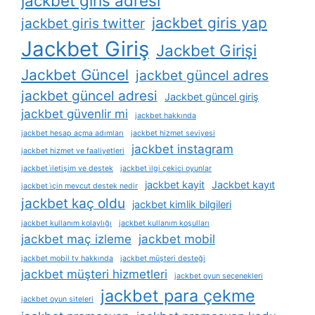
jackbet giris adresi
jackbet giris yap
jackbet giris twitter
Jackbet Giriş
Jackbet Girişi
Jackbet Güncel
jackbet güncel adres
jackbet güncel adresi
Jackbet güncel giriş
jackbet güvenlir mi
jackbet hakkında
jackbet hesap açma adımları
jackbet hizmet seviyesi
jackbet instagram
jackbet hizmet ve faaliyetleri
jackbet i̇letişim ve destek
jackbet i̇lgi çekici oyunlar
jackbet kayit
Jackbet kayıt
jackbet i̇çin mevcut destek nedir
jackbet kaç oldu
jackbet kimlik bilgileri
jackbet kullanım kolaylığı
jackbet kullanım koşulları
jackbet maç izleme
jackbet mobil
jackbet mobil tv hakkında
jackbet müşteri desteği
jackbet müşteri hizmetleri
jackbet oyun seçenekleri
jackbet para çekme
jackbet oyun siteleri