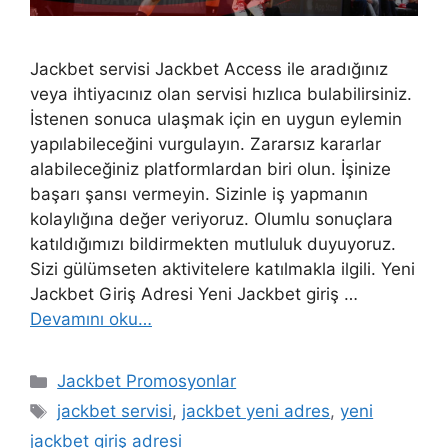
Jackbet servisi Jackbet Access ile aradığınız
veya ihtiyacınız olan servisi hızlıca bulabilirsiniz.
İstenen sonuca ulaşmak için en uygun eylemin
yapılabileceğini vurgulayın. Zararsız kararlar
alabileceğiniz platformlardan biri olun. İşinize
başarı şansı vermeyin. Sizinle iş yapmanın
kolaylığına değer veriyoruz. Olumlu sonuçlara
katıldığımızı bildirmekten mutluluk duyuyoruz.
Sizi gülümseten aktivitelere katılmakla ilgili. Yeni
Jackbet Giriş Adresi Yeni Jackbet giriş …
Devamını oku…
Kategoriler
Jackbet Promosyonlar
Etiketler
jackbet servisi
,
jackbet yeni adres
,
yeni
jackbet giriş adresi