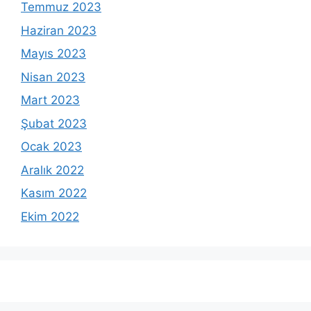
Temmuz 2023
Haziran 2023
Mayıs 2023
Nisan 2023
Mart 2023
Şubat 2023
Ocak 2023
Aralık 2022
Kasım 2022
Ekim 2022