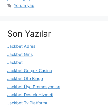
Yorum yap
Son Yazılar
Jackbet Adresi
Jackbet Giriş
Jackbet
Jackbet Gerçek Casino
Jackbet Oto Bingo
Jackbet Üye Promosyonları
Jackbet Destek Hizmeti
Jackbet Tv Platformu