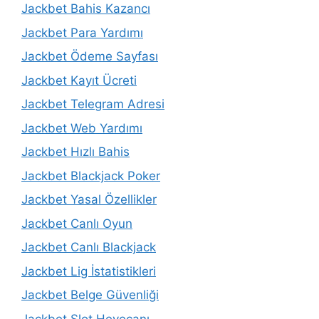
Jackbet Bahis Kazancı
Jackbet Para Yardımı
Jackbet Ödeme Sayfası
Jackbet Kayıt Ücreti
Jackbet Telegram Adresi
Jackbet Web Yardımı
Jackbet Hızlı Bahis
Jackbet Blackjack Poker
Jackbet Yasal Özellikler
Jackbet Canlı Oyun
Jackbet Canlı Blackjack
Jackbet Lig İstatistikleri
Jackbet Belge Güvenliği
Jackbet Slot Heyecanı