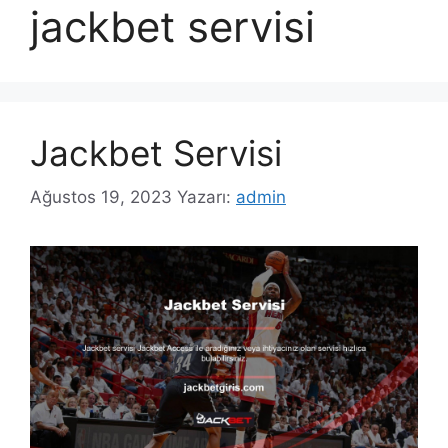
jackbet servisi
Jackbet Servisi
Ağustos 19, 2023
Yazarı:
admin