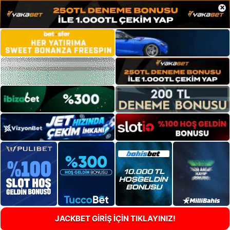
×
JACKBET GİRİŞ İÇİN TIKLAYINIZ!