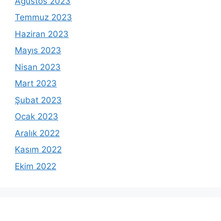
Ağustos 2023
Temmuz 2023
Haziran 2023
Mayıs 2023
Nisan 2023
Mart 2023
Şubat 2023
Ocak 2023
Aralık 2022
Kasım 2022
Ekim 2022