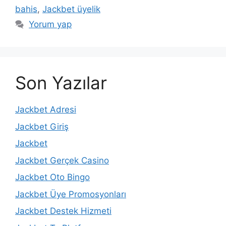
bahis
,
Jackbet üyelik
Yorum yap
Son Yazılar
Jackbet Adresi
Jackbet Giriş
Jackbet
Jackbet Gerçek Casino
Jackbet Oto Bingo
Jackbet Üye Promosyonları
Jackbet Destek Hizmeti