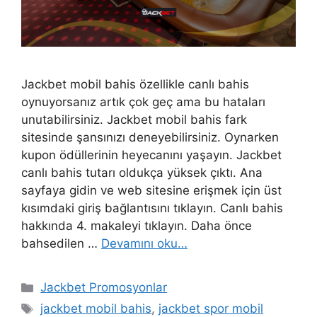
Jackbet mobil bahis özellikle canlı bahis
oynuyorsanız artık çok geç ama bu hataları
unutabilirsiniz. Jackbet mobil bahis fark
sitesinde şansınızı deneyebilirsiniz. Oynarken
kupon ödüllerinin heyecanını yaşayın. Jackbet
canlı bahis tutarı oldukça yüksek çıktı. Ana
sayfaya gidin ve web sitesine erişmek için üst
kısımdaki giriş bağlantısını tıklayın. Canlı bahis
hakkında 4. makaleyi tıklayın. Daha önce
bahsedilen …
Devamını oku…
Kategoriler
Jackbet Promosyonlar
Etiketler
jackbet mobil bahis
,
jackbet spor mobil