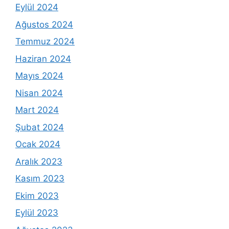
Eylül 2024
Ağustos 2024
Temmuz 2024
Haziran 2024
Mayıs 2024
Nisan 2024
Mart 2024
Şubat 2024
Ocak 2024
Aralık 2023
Kasım 2023
Ekim 2023
Eylül 2023