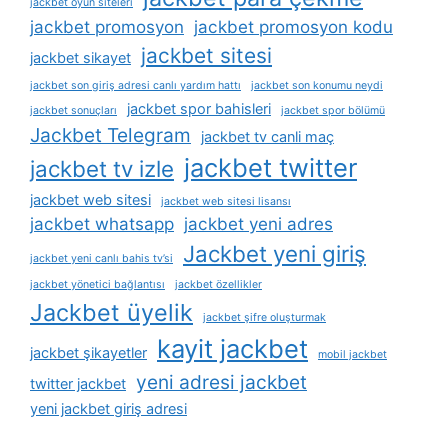
jackbet oyun siteleri
jackbet promosyon
jackbet promosyon kodu
jackbet sitesi
jackbet sikayet
jackbet son giriş adresi canlı yardım hattı
jackbet son konumu neydi
jackbet spor bahisleri
jackbet sonuçları
jackbet spor bölümü
Jackbet Telegram
jackbet tv canli maç
jackbet twitter
jackbet tv izle
jackbet web sitesi
jackbet web sitesi lisansı
jackbet whatsapp
jackbet yeni adres
Jackbet yeni giriş
jackbet yeni canlı bahis tv’si
jackbet yönetici bağlantısı
jackbet özellikler
Jackbet üyelik
jackbet şifre oluşturmak
kayit jackbet
jackbet şikayetler
mobil jackbet
yeni adresi jackbet
twitter jackbet
yeni jackbet giriş adresi