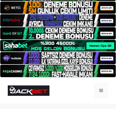
İçeriğe
atla
Menü