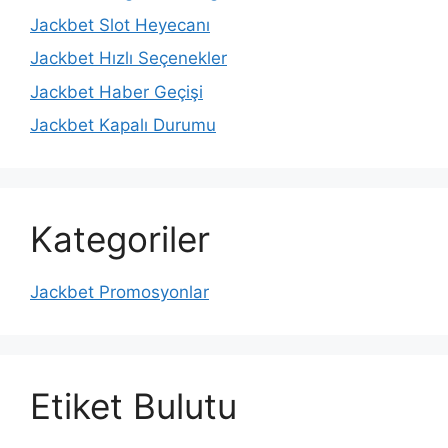
Jackbet Slot Heyecanı
Jackbet Hızlı Seçenekler
Jackbet Haber Geçişi
Jackbet Kapalı Durumu
Kategoriler
Jackbet Promosyonlar
Etiket Bulutu