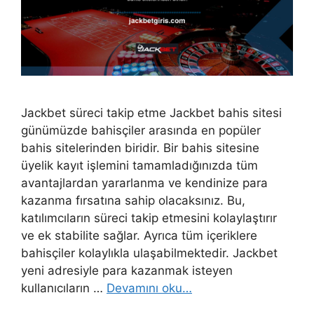
Jackbet süreci takip etme Jackbet bahis sitesi
günümüzde bahisçiler arasında en popüler
bahis sitelerinden biridir. Bir bahis sitesine
üyelik kayıt işlemini tamamladığınızda tüm
avantajlardan yararlanma ve kendinize para
kazanma fırsatına sahip olacaksınız. Bu,
katılımcıların süreci takip etmesini kolaylaştırır
ve ek stabilite sağlar. Ayrıca tüm içeriklere
bahisçiler kolaylıkla ulaşabilmektedir. Jackbet
yeni adresiyle para kazanmak isteyen
kullanıcıların …
Devamını oku…