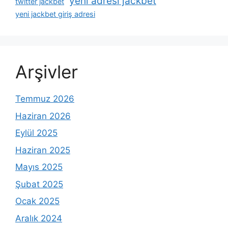
yeni adresi jackbet
twitter jackbet
yeni jackbet giriş adresi
Arşivler
Temmuz 2026
Haziran 2026
Eylül 2025
Haziran 2025
Mayıs 2025
Şubat 2025
Ocak 2025
Aralık 2024