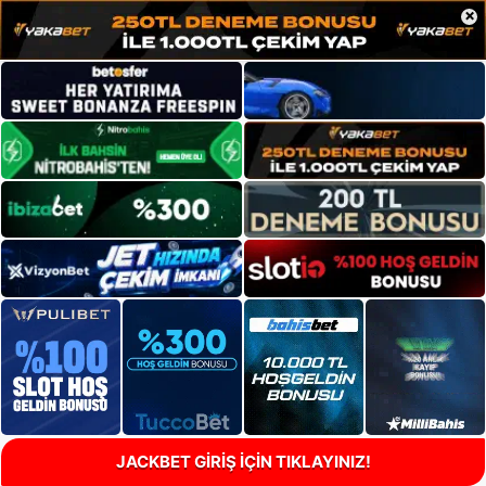
×
JACKBET GİRİŞ İÇİN TIKLAYINIZ!