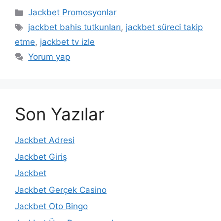
Kategoriler
Jackbet Promosyonlar
Etiketler
jackbet bahis tutkunları
,
jackbet süreci takip
etme
,
jackbet tv izle
Yorum yap
Son Yazılar
Jackbet Adresi
Jackbet Giriş
Jackbet
Jackbet Gerçek Casino
Jackbet Oto Bingo