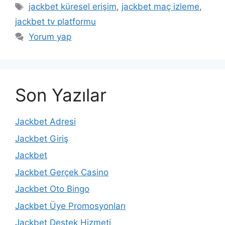
Etiketler
jackbet küresel erişim
,
jackbet maç izleme
,
jackbet tv platformu
Yorum yap
Son Yazılar
Jackbet Adresi
Jackbet Giriş
Jackbet
Jackbet Gerçek Casino
Jackbet Oto Bingo
Jackbet Üye Promosyonları
Jackbet Destek Hizmeti