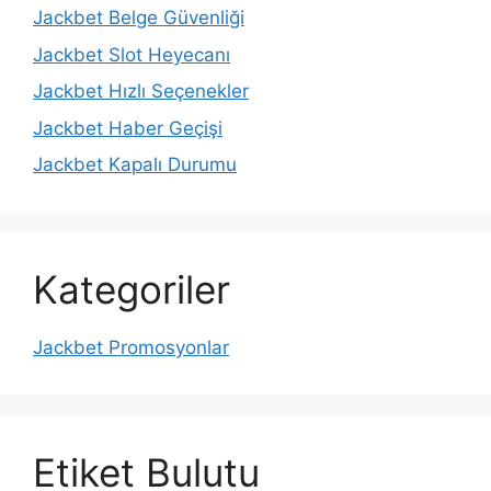
Jackbet Belge Güvenliği
Jackbet Slot Heyecanı
Jackbet Hızlı Seçenekler
Jackbet Haber Geçişi
Jackbet Kapalı Durumu
Kategoriler
Jackbet Promosyonlar
Etiket Bulutu