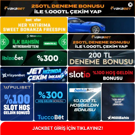
×
JACKBET GİRİŞ İÇİN TIKLAYINIZ!