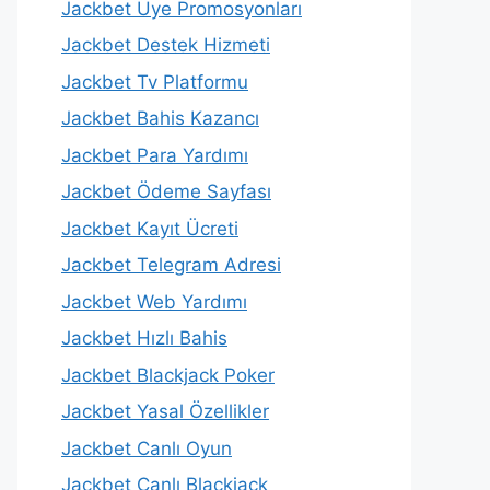
Jackbet Üye Promosyonları
Jackbet Destek Hizmeti
Jackbet Tv Platformu
Jackbet Bahis Kazancı
Jackbet Para Yardımı
Jackbet Ödeme Sayfası
Jackbet Kayıt Ücreti
Jackbet Telegram Adresi
Jackbet Web Yardımı
Jackbet Hızlı Bahis
Jackbet Blackjack Poker
Jackbet Yasal Özellikler
Jackbet Canlı Oyun
Jackbet Canlı Blackjack