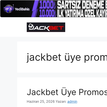
İçeriğe
atla
jackbet üye prom
Jackbet Üye Promos
Haziran 25, 2026
Yazarı:
admin