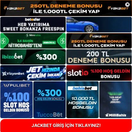
×
JACKBET GİRİŞ İÇİN TIKLAYINIZ!