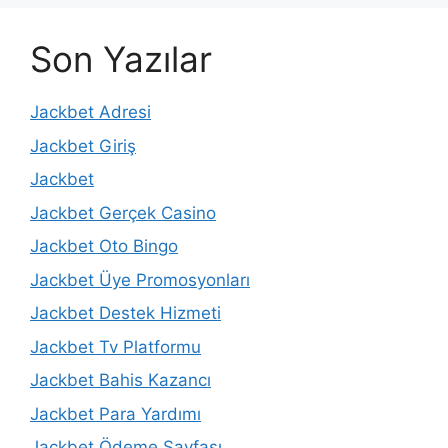
Son Yazılar
Jackbet Adresi
Jackbet Giriş
Jackbet
Jackbet Gerçek Casino
Jackbet Oto Bingo
Jackbet Üye Promosyonları
Jackbet Destek Hizmeti
Jackbet Tv Platformu
Jackbet Bahis Kazancı
Jackbet Para Yardımı
Jackbet Ödeme Sayfası