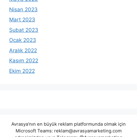
Nisan 2023
Mart 2023
Şubat 2023
Ocak 2023
Aralık 2022
Kasım 2022
Ekim 2022
Avrasya'nın en büyük reklam platformunda olmak için
Microsoft Teams:
reklam@avrasyamarketing.com