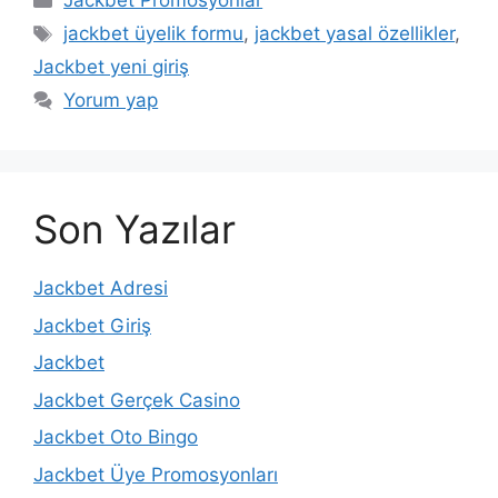
Jackbet Promosyonlar
Etiketler
jackbet üyelik formu
,
jackbet yasal özellikler
,
Jackbet yeni giriş
Yorum yap
Son Yazılar
Jackbet Adresi
Jackbet Giriş
Jackbet
Jackbet Gerçek Casino
Jackbet Oto Bingo
Jackbet Üye Promosyonları