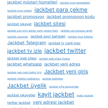
jackbet müşteri hizmetleri
jackbet oyun seçenekleri
jackbet para çekme
jackbet oyun siteleri
jackbet promosyon
jackbet promosyon kodu
jackbet sitesi
jackbet sikayet
jackbet son giriş adresi canlı yardım hattı
jackbet son konumu neydi
jackbet spor bahisleri
jackbet sonuçları
jackbet spor bölümü
Jackbet Telegram
jackbet tv canli maç
jackbet twitter
jackbet tv izle
jackbet web sitesi
jackbet web sitesi lisansı
jackbet whatsapp
jackbet yeni adres
Jackbet yeni giriş
jackbet yeni canlı bahis tv’si
jackbet yönetici bağlantısı
jackbet özellikler
Jackbet üyelik
jackbet şifre oluşturmak
kayit jackbet
jackbet şikayetler
mobil jackbet
yeni adresi jackbet
twitter jackbet