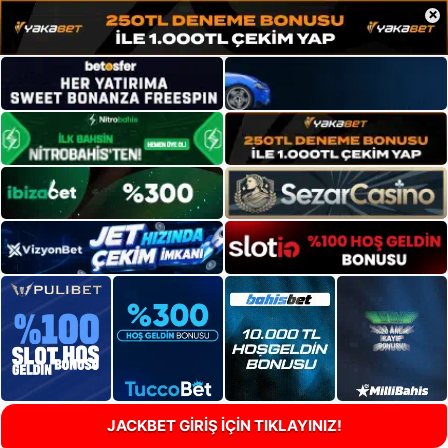
×
JACKBET GİRİŞ İÇİN TIKLAYINIZ!