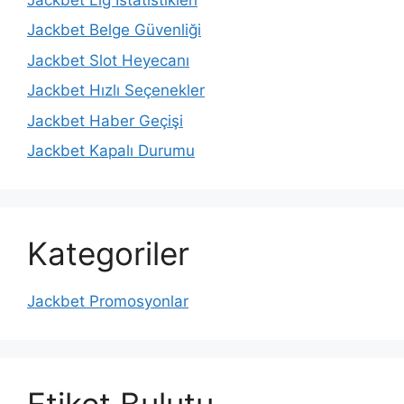
Jackbet Belge Güvenliği
Jackbet Slot Heyecanı
Jackbet Hızlı Seçenekler
Jackbet Haber Geçişi
Jackbet Kapalı Durumu
Kategoriler
Jackbet Promosyonlar