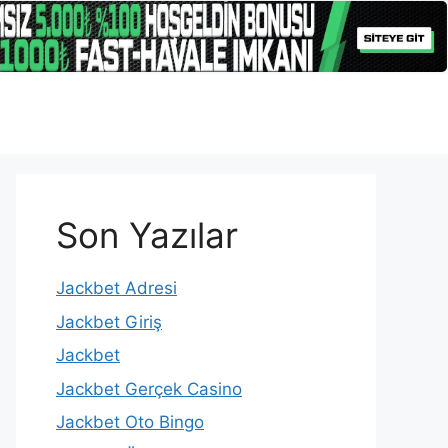
Son Yazılar
Jackbet Adresi
Jackbet Giriş
Jackbet
Jackbet Gerçek Casino
Jackbet Oto Bingo