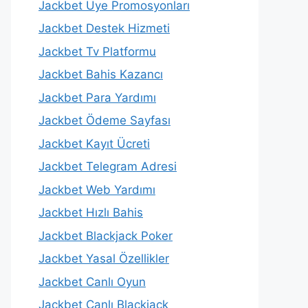
Jackbet Üye Promosyonları
Jackbet Destek Hizmeti
Jackbet Tv Platformu
Jackbet Bahis Kazancı
Jackbet Para Yardımı
Jackbet Ödeme Sayfası
Jackbet Kayıt Ücreti
Jackbet Telegram Adresi
Jackbet Web Yardımı
Jackbet Hızlı Bahis
Jackbet Blackjack Poker
Jackbet Yasal Özellikler
Jackbet Canlı Oyun
Jackbet Canlı Blackjack