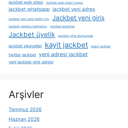
jackbet web sitesi
jackbet web sitesi lisansı
jackbet whatsapp
jackbet yeni adres
Jackbet yeni giriş
jackbet yeni canlı bahis tv’si
jackbet yönetici bağlantısı
jackbet özellikler
Jackbet üyelik
jackbet şifre oluşturmak
kayit jackbet
jackbet şikayetler
mobil jackbet
yeni adresi jackbet
twitter jackbet
yeni jackbet giriş adresi
Arşivler
Temmuz 2026
Haziran 2026