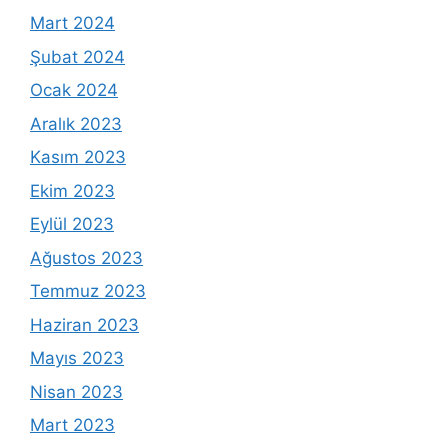
Mart 2024
Şubat 2024
Ocak 2024
Aralık 2023
Kasım 2023
Ekim 2023
Eylül 2023
Ağustos 2023
Temmuz 2023
Haziran 2023
Mayıs 2023
Nisan 2023
Mart 2023