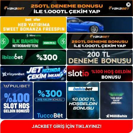
×
JACKBET GİRİŞ İÇİN TIKLAYINIZ!