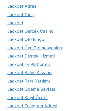
Jackbet Adresi
Jackbet Giriş
Jackbet
Jackbet Gerçek Casino
Jackbet Oto Bingo
Jackbet Üye Promosyonları
Jackbet Destek Hizmeti
Jackbet Tv Platformu
Jackbet Bahis Kazancı
Jackbet Para Yardımı
Jackbet Ödeme Sayfası
Jackbet Kayıt Ücreti
Jackbet Telegram Adresi