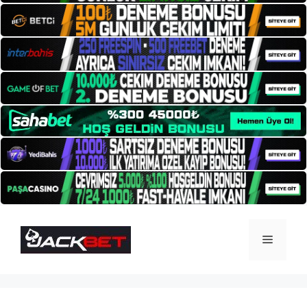
İçeriğe
atla
Menü