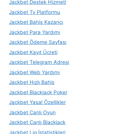
Jackbet Destek Hizmeti
Jackbet Tv Platformu
Jackbet Bahis Kazancı
Jackbet Para Yardımı
Jackbet Ödeme Sayfası
Jackbet Kayıt Ücreti
Jackbet Telegram Adresi
Jackbet Web Yardımı
Jackbet Hızlı Bahis
Jackbet Blackjack Poker
Jackbet Yasal Özellikler
Jackbet Canlı Oyun
Jackbet Canlı Blackjack
Jackbet Lig İstatistikleri