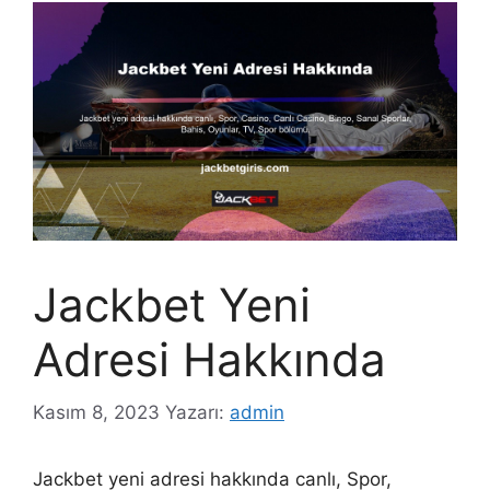
Jackbet Yeni
Adresi Hakkında
Kasım 8, 2023
Yazarı:
admin
Jackbet yeni adresi hakkında canlı, Spor,