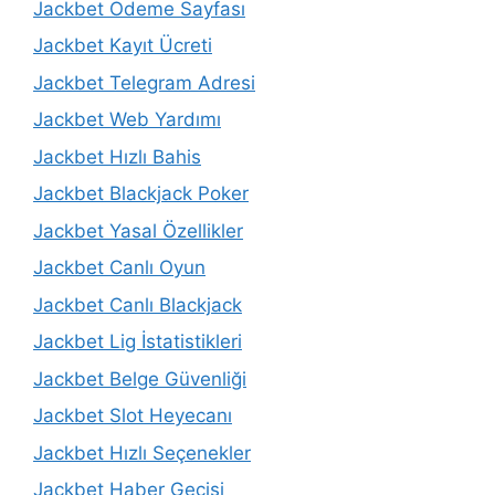
Jackbet Ödeme Sayfası
Jackbet Kayıt Ücreti
Jackbet Telegram Adresi
Jackbet Web Yardımı
Jackbet Hızlı Bahis
Jackbet Blackjack Poker
Jackbet Yasal Özellikler
Jackbet Canlı Oyun
Jackbet Canlı Blackjack
Jackbet Lig İstatistikleri
Jackbet Belge Güvenliği
Jackbet Slot Heyecanı
Jackbet Hızlı Seçenekler
Jackbet Haber Geçişi