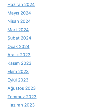
Haziran 2024
Mayıs 2024
Nisan 2024
Mart 2024
Şubat 2024
Ocak 2024
Aralık 2023
Kasım 2023
Ekim 2023
Eylül 2023
Ağustos 2023
Temmuz 2023
Haziran 2023