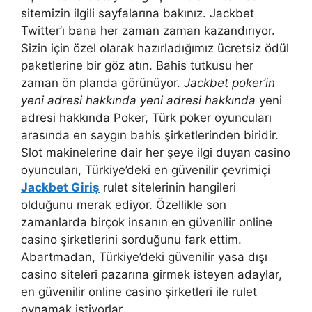
sitemizin ilgili sayfalarına bakınız. Jackbet
Twitter’ı bana her zaman zaman kazandırıyor.
Sizin için özel olarak hazırladığımız ücretsiz ödül
paketlerine bir göz atın. Bahis tutkusu her
zaman ön planda görünüyor.
Jackbet poker’in
yeni adresi hakkında yeni adresi hakkında
yeni
adresi hakkında Poker, Türk poker oyuncuları
arasında en saygın bahis şirketlerinden biridir.
Slot makinelerine dair her şeye ilgi duyan casino
oyuncuları, Türkiye’deki en güvenilir çevrimiçi
Jackbet Giriş
rulet sitelerinin hangileri
olduğunu merak ediyor. Özellikle son
zamanlarda birçok insanın en güvenilir online
casino şirketlerini sorduğunu fark ettim.
Abartmadan, Türkiye’deki güvenilir yasa dışı
casino siteleri pazarına girmek isteyen adaylar,
en güvenilir online casino şirketleri ile rulet
oynamak istiyorlar.