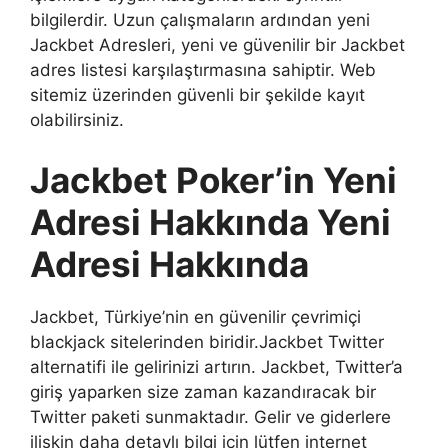
bilgilerdir. Uzun çalışmaların ardından yeni
Jackbet Adresleri, yeni ve güvenilir bir Jackbet
adres listesi karşılaştırmasına sahiptir. Web
sitemiz üzerinden güvenli bir şekilde kayıt
olabilirsiniz.
Jackbet Poker’in Yeni
Adresi Hakkında Yeni
Adresi Hakkında
Jackbet, Türkiye’nin en güvenilir çevrimiçi
blackjack sitelerinden biridir.Jackbet Twitter
alternatifi ile gelirinizi artırın. Jackbet, Twitter’a
giriş yaparken size zaman kazandıracak bir
Twitter paketi sunmaktadır. Gelir ve giderlere
ilişkin daha detaylı bilgi için lütfen internet