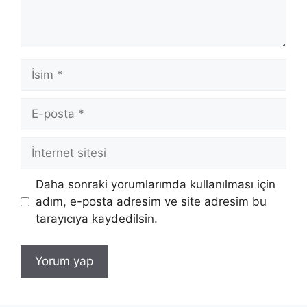
İsim
E-
posta
İnternet
sitesi
Daha sonraki yorumlarımda kullanılması için
adım, e-posta adresim ve site adresim bu
tarayıcıya kaydedilsin.