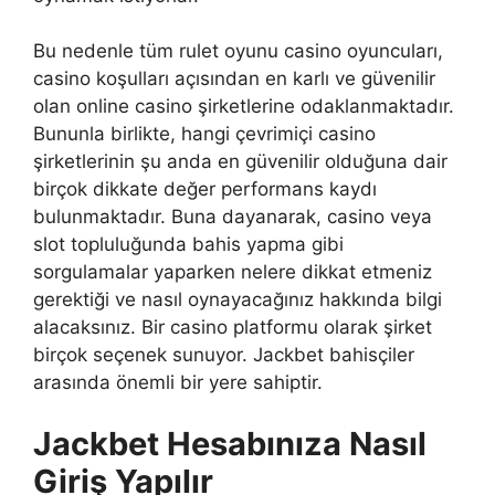
Bu nedenle tüm rulet oyunu casino oyuncuları,
casino koşulları açısından en karlı ve güvenilir
olan online casino şirketlerine odaklanmaktadır.
Bununla birlikte, hangi çevrimiçi casino
şirketlerinin şu anda en güvenilir olduğuna dair
birçok dikkate değer performans kaydı
bulunmaktadır. Buna dayanarak, casino veya
slot topluluğunda bahis yapma gibi
sorgulamalar yaparken nelere dikkat etmeniz
gerektiği ve nasıl oynayacağınız hakkında bilgi
alacaksınız. Bir casino platformu olarak şirket
birçok seçenek sunuyor. Jackbet bahisçiler
arasında önemli bir yere sahiptir.
Jackbet Hesabınıza Nasıl
Giriş Yapılır