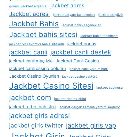
jackbet adres
güvenli jackbet altyapısı
Jackbet adresi
jackbet altyapı kullanıcıları
jackbet arayüzü
Jackbet Bahis
jackbet bahis seçenekleri
Jackbet bahis sitesi
jackbet bahis tahminleri
jackbet bonus
jackbet bir çevrimiçi bahis sitesidir
jackbet canli
jackbet canli destek
jackbet canli maç izle
Jackbet Canlı Casino
jackbet canlı casino bölümü
jackbet canlı yardım hattı
Jackbet Casino Oyunları
jackbet casino sektörü
Jackbet Casino Sitesi
jackbet casinosu
jackbet com
jackbet destek ekibi
jackbet futbol bahisleri
jackbet gerçek zamanlı yardım sağlıyor
jackbet giris adresi
jackbet giris yap
jackbet giris twitter
Jackbet Giriş