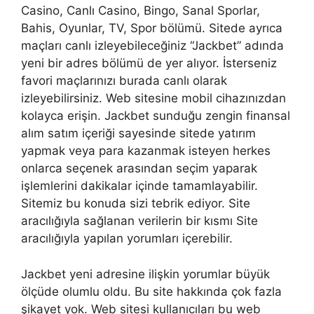
Casino, Canlı Casino, Bingo, Sanal Sporlar,
Bahis, Oyunlar, TV, Spor bölümü. Sitede ayrıca
maçları canlı izleyebileceğiniz “Jackbet” adında
yeni bir adres bölümü de yer alıyor. İsterseniz
favori maçlarınızı burada canlı olarak
izleyebilirsiniz. Web sitesine mobil cihazınızdan
kolayca erişin. Jackbet sunduğu zengin finansal
alım satım içeriği sayesinde sitede yatırım
yapmak veya para kazanmak isteyen herkes
onlarca seçenek arasından seçim yaparak
işlemlerini dakikalar içinde tamamlayabilir.
Sitemiz bu konuda sizi tebrik ediyor. Site
aracılığıyla sağlanan verilerin bir kısmı Site
aracılığıyla yapılan yorumları içerebilir.
Jackbet yeni adresine ilişkin yorumlar büyük
ölçüde olumlu oldu. Bu site hakkında çok fazla
şikayet yok. Web sitesi kullanıcıları bu web