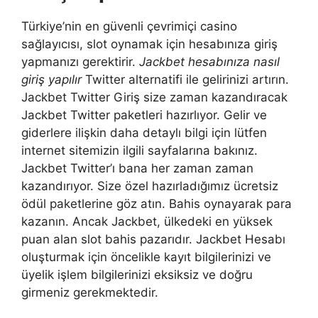
Türkiye’nin en güvenli çevrimiçi casino
sağlayıcısı, slot oynamak için hesabınıza giriş
yapmanızı gerektirir.
Jackbet hesabınıza nasıl
giriş yapılır
Twitter alternatifi ile gelirinizi artırın.
Jackbet Twitter Giriş size zaman kazandıracak
Jackbet Twitter paketleri hazırlıyor. Gelir ve
giderlere ilişkin daha detaylı bilgi için lütfen
internet sitemizin ilgili sayfalarına bakınız.
Jackbet Twitter’ı bana her zaman zaman
kazandırıyor. Size özel hazırladığımız ücretsiz
ödül paketlerine göz atın. Bahis oynayarak para
kazanın. Ancak Jackbet, ülkedeki en yüksek
puan alan slot bahis pazarıdır. Jackbet Hesabı
oluşturmak için öncelikle kayıt bilgilerinizi ve
üyelik işlem bilgilerinizi eksiksiz ve doğru
girmeniz gerekmektedir.