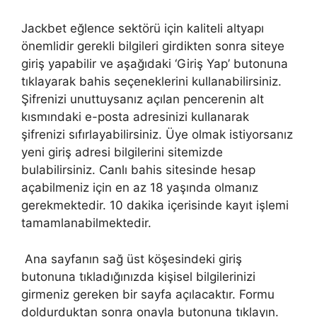
Jackbet eğlence sektörü için kaliteli altyapı
önemlidir gerekli bilgileri girdikten sonra siteye
giriş yapabilir ve aşağıdaki ‘Giriş Yap’ butonuna
tıklayarak bahis seçeneklerini kullanabilirsiniz.
Şifrenizi unuttuysanız açılan pencerenin alt
kısmındaki e-posta adresinizi kullanarak
şifrenizi sıfırlayabilirsiniz. Üye olmak istiyorsanız
yeni giriş adresi bilgilerini sitemizde
bulabilirsiniz. Canlı bahis sitesinde hesap
açabilmeniz için en az 18 yaşında olmanız
gerekmektedir. 10 dakika içerisinde kayıt işlemi
tamamlanabilmektedir.
Ana sayfanın sağ üst köşesindeki giriş
butonuna tıkladığınızda kişisel bilgilerinizi
girmeniz gereken bir sayfa açılacaktır. Formu
doldurduktan sonra onayla butonuna tıklayın.