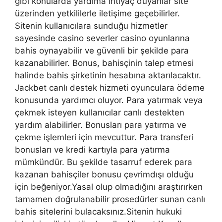
gibi konularda yardıma ihtiyaç duyanlar site
üzerinden yetkililerle iletişime geçebilirler.
Sitenin kullanıcılara sunduğu hizmetler
sayesinde casino severler casino oyunlarına
bahis oynayabilir ve güvenli bir şekilde para
kazanabilirler. Bonus, bahisçinin talep etmesi
halinde bahis şirketinin hesabına aktarılacaktır.
Jackbet canlı destek hizmeti oyunculara ödeme
konusunda yardımcı oluyor. Para yatırmak veya
çekmek isteyen kullanıcılar canlı destekten
yardım alabilirler. Bonusları para yatırma ve
çekme işlemleri için mevcuttur. Para transferi
bonusları ve kredi kartıyla para yatırma
mümkündür. Bu şekilde tasarruf ederek para
kazanan bahisçiler bonusu çevrimdışı olduğu
için beğeniyor.Yasal olup olmadığını araştırırken
tamamen doğrulanabilir prosedürler sunan canlı
bahis sitelerini bulacaksınız.Sitenin hukuki