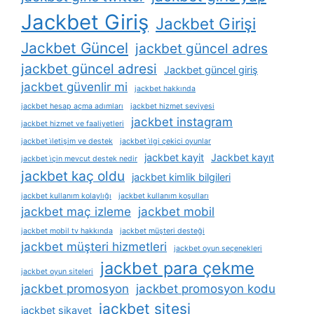
Jackbet Giriş
Jackbet Girişi
Jackbet Güncel
jackbet güncel adres
jackbet güncel adresi
Jackbet güncel giriş
jackbet güvenlir mi
jackbet hakkında
jackbet hesap açma adımları
jackbet hizmet seviyesi
jackbet instagram
jackbet hizmet ve faaliyetleri
jackbet i̇letişim ve destek
jackbet i̇lgi çekici oyunlar
jackbet kayit
Jackbet kayıt
jackbet i̇çin mevcut destek nedir
jackbet kaç oldu
jackbet kimlik bilgileri
jackbet kullanım kolaylığı
jackbet kullanım koşulları
jackbet maç izleme
jackbet mobil
jackbet mobil tv hakkında
jackbet müşteri desteği
jackbet müşteri hizmetleri
jackbet oyun seçenekleri
jackbet para çekme
jackbet oyun siteleri
jackbet promosyon
jackbet promosyon kodu
jackbet sitesi
jackbet sikayet