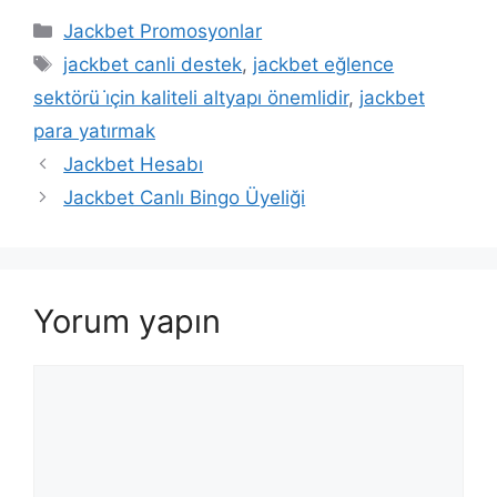
Kategoriler
Jackbet Promosyonlar
Etiketler
jackbet canli destek
,
jackbet eğlence
sektörü i̇çin kaliteli altyapı önemlidir
,
jackbet
para yatırmak
Yazı
Jackbet Hesabı
dolaşımı
Jackbet Canlı Bingo Üyeliği
Yorum yapın
Yorum