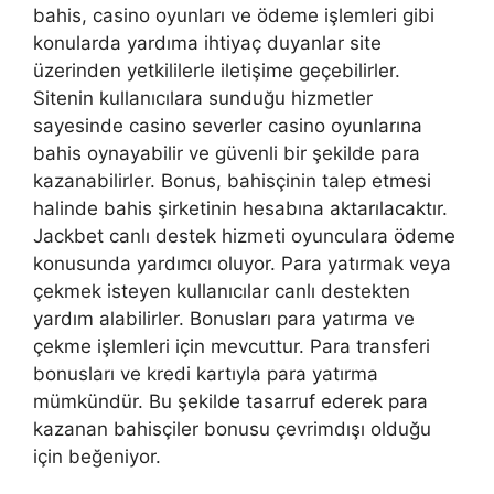
bahis, casino oyunları ve ödeme işlemleri gibi
konularda yardıma ihtiyaç duyanlar site
üzerinden yetkililerle iletişime geçebilirler.
Sitenin kullanıcılara sunduğu hizmetler
sayesinde casino severler casino oyunlarına
bahis oynayabilir ve güvenli bir şekilde para
kazanabilirler. Bonus, bahisçinin talep etmesi
halinde bahis şirketinin hesabına aktarılacaktır.
Jackbet canlı destek hizmeti oyunculara ödeme
konusunda yardımcı oluyor. Para yatırmak veya
çekmek isteyen kullanıcılar canlı destekten
yardım alabilirler. Bonusları para yatırma ve
çekme işlemleri için mevcuttur. Para transferi
bonusları ve kredi kartıyla para yatırma
mümkündür. Bu şekilde tasarruf ederek para
kazanan bahisçiler bonusu çevrimdışı olduğu
için beğeniyor.