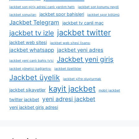
jackbet son giriş adresi canlı yardım hattı
jackbet son konumu neydi
jackbet spor bahisleri
jackbet sonuçları
jackbet spor bölümü
Jackbet Telegram
jackbet tv canli maç
jackbet twitter
jackbet tv izle
jackbet web sitesi
jackbet web sitesi lisansı
jackbet whatsapp
jackbet yeni adres
Jackbet yeni giriş
jackbet yeni canlı bahis tv’si
jackbet yönetici bağlantısı
jackbet özellikler
Jackbet üyelik
jackbet şifre oluşturmak
kayit jackbet
jackbet şikayetler
mobil jackbet
yeni adresi jackbet
twitter jackbet
yeni jackbet giriş adresi