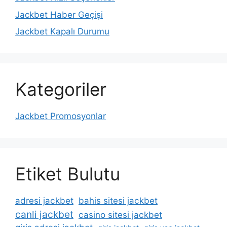
Jackbet Haber Geçişi
Jackbet Kapalı Durumu
Kategoriler
Jackbet Promosyonlar
Etiket Bulutu
adresi jackbet
bahis sitesi jackbet
canli jackbet
casino sitesi jackbet