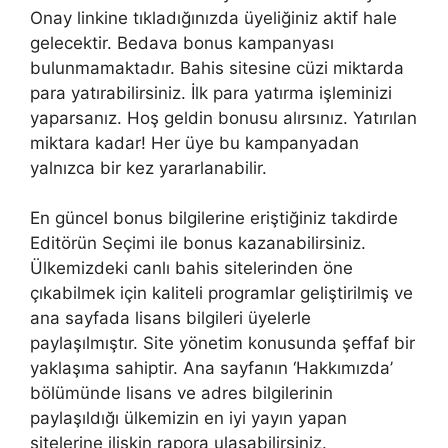
Onay linkine tıkladığınızda üyeliğiniz aktif hale
gelecektir. Bedava bonus kampanyası
bulunmamaktadır. Bahis sitesine cüzi miktarda
para yatırabilirsiniz. İlk para yatırma işleminizi
yaparsanız. Hoş geldin bonusu alırsınız. Yatırılan
miktara kadar! Her üye bu kampanyadan
yalnızca bir kez yararlanabilir.
En güncel bonus bilgilerine eriştiğiniz takdirde
Editörün Seçimi ile bonus kazanabilirsiniz.
Ülkemizdeki canlı bahis sitelerinden öne
çıkabilmek için kaliteli programlar geliştirilmiş ve
ana sayfada lisans bilgileri üyelerle
paylaşılmıştır. Site yönetim konusunda şeffaf bir
yaklaşıma sahiptir. Ana sayfanın ‘Hakkımızda’
bölümünde lisans ve adres bilgilerinin
paylaşıldığı ülkemizin en iyi yayın yapan
sitelerine ilişkin rapora ulaşabilirsiniz.