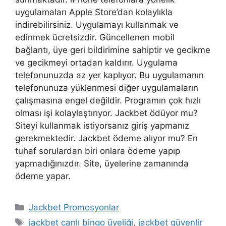
uygulamaları Apple Store’dan kolaylıkla
indirebilirsiniz. Uygulamayı kullanmak ve
edinmek ücretsizdir. Güncellenen mobil
bağlantı, üye geri bildirimine sahiptir ve gecikme
ve gecikmeyi ortadan kaldırır. Uygulama
telefonunuzda az yer kaplıyor. Bu uygulamanın
telefonunuza yüklenmesi diğer uygulamaların
çalışmasına engel değildir. Programın çok hızlı
olması işi kolaylaştırıyor. Jackbet ödüyor mu?
Siteyi kullanmak istiyorsanız giriş yapmanız
gerekmektedir. Jackbet ödeme alıyor mu? En
tuhaf sorulardan biri onlara ödeme yapıp
yapmadığınızdır. Site, üyelerine zamanında
ödeme yapar.
Kategoriler
Jackbet Promosyonlar
Etiketler
jackbet canlı bingo üyeliği
,
jackbet güvenlir