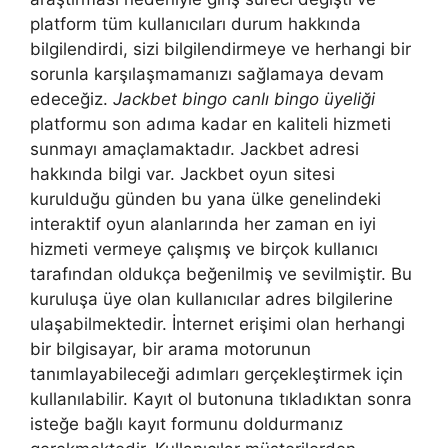
platform tüm kullanıcıları durum hakkında
bilgilendirdi, sizi bilgilendirmeye ve herhangi bir
sorunla karşılaşmamanızı sağlamaya devam
edeceğiz.
Jackbet bingo canlı bingo üyeliği
platformu son adıma kadar en kaliteli hizmeti
sunmayı amaçlamaktadır. Jackbet adresi
hakkında bilgi var. Jackbet oyun sitesi
kurulduğu günden bu yana ülke genelindeki
interaktif oyun alanlarında her zaman en iyi
hizmeti vermeye çalışmış ve birçok kullanıcı
tarafından oldukça beğenilmiş ve sevilmiştir. Bu
kuruluşa üye olan kullanıcılar adres bilgilerine
ulaşabilmektedir. İnternet erişimi olan herhangi
bir bilgisayar, bir arama motorunun
tanımlayabileceği adımları gerçekleştirmek için
kullanılabilir. Kayıt ol butonuna tıkladıktan sonra
isteğe bağlı kayıt formunu doldurmanız