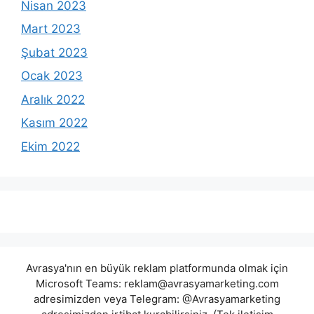
Nisan 2023
Mart 2023
Şubat 2023
Ocak 2023
Aralık 2022
Kasım 2022
Ekim 2022
Avrasya'nın en büyük reklam platformunda olmak için
Microsoft Teams:
reklam@avrasyamarketing.com
adresimizden veya Telegram: @Avrasyamarketing