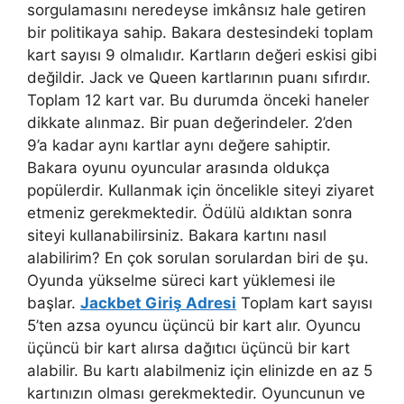
sorgulamasını neredeyse imkânsız hale getiren
bir politikaya sahip. Bakara destesindeki toplam
kart sayısı 9 olmalıdır. Kartların değeri eskisi gibi
değildir. Jack ve Queen kartlarının puanı sıfırdır.
Toplam 12 kart var. Bu durumda önceki haneler
dikkate alınmaz. Bir puan değerindeler. 2’den
9’a kadar aynı kartlar aynı değere sahiptir.
Bakara oyunu oyuncular arasında oldukça
popülerdir. Kullanmak için öncelikle siteyi ziyaret
etmeniz gerekmektedir. Ödülü aldıktan sonra
siteyi kullanabilirsiniz. Bakara kartını nasıl
alabilirim? En çok sorulan sorulardan biri de şu.
Oyunda yükselme süreci kart yüklemesi ile
başlar.
Jackbet Giriş Adresi
Toplam kart sayısı
5’ten azsa oyuncu üçüncü bir kart alır. Oyuncu
üçüncü bir kart alırsa dağıtıcı üçüncü bir kart
alabilir. Bu kartı alabilmeniz için elinizde en az 5
kartınızın olması gerekmektedir. Oyuncunun ve