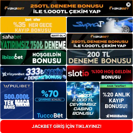
×
JACKBET GİRİŞ İÇİN TIKLAYINIZ!