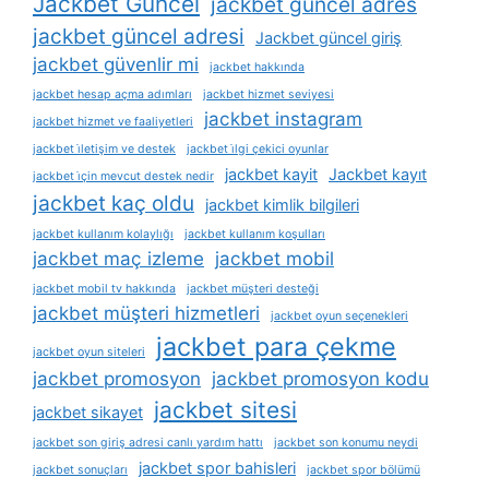
Jackbet Güncel
jackbet güncel adres
jackbet güncel adresi
Jackbet güncel giriş
jackbet güvenlir mi
jackbet hakkında
jackbet hesap açma adımları
jackbet hizmet seviyesi
jackbet instagram
jackbet hizmet ve faaliyetleri
jackbet i̇letişim ve destek
jackbet i̇lgi çekici oyunlar
jackbet kayit
Jackbet kayıt
jackbet i̇çin mevcut destek nedir
jackbet kaç oldu
jackbet kimlik bilgileri
jackbet kullanım kolaylığı
jackbet kullanım koşulları
jackbet maç izleme
jackbet mobil
jackbet mobil tv hakkında
jackbet müşteri desteği
jackbet müşteri hizmetleri
jackbet oyun seçenekleri
jackbet para çekme
jackbet oyun siteleri
jackbet promosyon
jackbet promosyon kodu
jackbet sitesi
jackbet sikayet
jackbet son giriş adresi canlı yardım hattı
jackbet son konumu neydi
jackbet spor bahisleri
jackbet sonuçları
jackbet spor bölümü