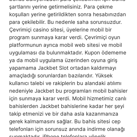
şartlarını yerine getirmelisiniz. Para çekme
koşulları yerine getirildikten sonra hesabınızdan
para çekilebilir. Bu nedenle saha sorunsuzdur.
Çevrimiçi casino sitesi, üyelerine mobil bir
program sunmaya karar verdi. Çevrimiçi oyun
platformunun ayrıca mobil web sitesi ve mobil
uygulaması da bulunmaktadır. Kupon ödememe
ya da mobil uygulama üzerinden oyuna giriş
yapamama Jackbet Slot ortadan kaldırmayı
amaçladığı sorunlardan bazılarıdır. Yüksek
kullanıcı talebi ve rakiplerin bu alandaki atılımı
nedeniyle Jackbet bu programları mobil bahisler
için sunmaya karar verdi. Mobil hizmetimiz canlı
bahislerden Jackbet bahislerine kadar her şeyi
takip etmenizi ve bir daha asla kazanmanıza
gerek kalmamasını sağlar. Bu bahis sitesi cep
telefonları için sorunsuz anında indirme olanağı
sunmaktadır. iPhone telefonlara yönelik