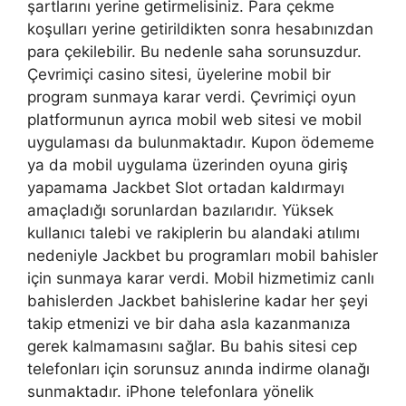
şartlarını yerine getirmelisiniz. Para çekme
koşulları yerine getirildikten sonra hesabınızdan
para çekilebilir. Bu nedenle saha sorunsuzdur.
Çevrimiçi casino sitesi, üyelerine mobil bir
program sunmaya karar verdi. Çevrimiçi oyun
platformunun ayrıca mobil web sitesi ve mobil
uygulaması da bulunmaktadır. Kupon ödememe
ya da mobil uygulama üzerinden oyuna giriş
yapamama Jackbet Slot ortadan kaldırmayı
amaçladığı sorunlardan bazılarıdır. Yüksek
kullanıcı talebi ve rakiplerin bu alandaki atılımı
nedeniyle Jackbet bu programları mobil bahisler
için sunmaya karar verdi. Mobil hizmetimiz canlı
bahislerden Jackbet bahislerine kadar her şeyi
takip etmenizi ve bir daha asla kazanmanıza
gerek kalmamasını sağlar. Bu bahis sitesi cep
telefonları için sorunsuz anında indirme olanağı
sunmaktadır. iPhone telefonlara yönelik