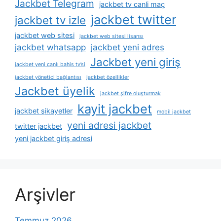
Jackbet Telegram
jackbet tv canli maç
jackbet twitter
jackbet tv izle
jackbet web sitesi
jackbet web sitesi lisansı
jackbet whatsapp
jackbet yeni adres
Jackbet yeni giriş
jackbet yeni canlı bahis tv’si
jackbet yönetici bağlantısı
jackbet özellikler
Jackbet üyelik
jackbet şifre oluşturmak
kayit jackbet
jackbet şikayetler
mobil jackbet
yeni adresi jackbet
twitter jackbet
yeni jackbet giriş adresi
Arşivler
Temmuz 2026