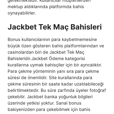
gerekmektedir. Kullanıcılar müşterilerden
mektup aldıklarında platformda bahis
oynayabilirler.
Jackbet Tek Maç Bahisleri
Bonus kullanıcılarının para kaybetmemesine
büyük özen gösteren bahis platformlarından ve
casinolardan biri de Jackbet Tek Maç
Bahisleridir.Jackbet Ödeme kategorisi
kurallarına uymak bahisçiler için bir ayrıcalıktır.
Para çekme yönteminin yanı sıra para çekme
süresi de önemlidir. Site kurallarında para
çekme süresinin bir saate kadar uzatılabileceği
belirtilmektedir. Bu süre zarfında üyeler fotoğraf
çekebilir. Jackbet banka yoğunluk bilgileri
üzerinde yetkisi yoktur. Sanal bonus
bakiyenizden para çekebilmek için bahis