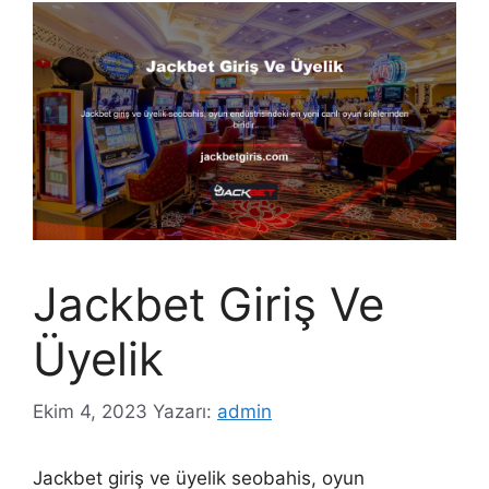
Jackbet Giriş Ve
Üyelik
Ekim 4, 2023
Yazarı:
admin
Jackbet giriş ve üyelik seobahis, oyun