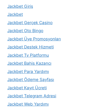
Jackbet Giriş
Jackbet
Jackbet Gerçek Casino
Jackbet Oto Bingo
Jackbet Üye Promosyonları
Jackbet Destek Hizmeti
Jackbet Tv Platformu
Jackbet Bahis Kazancı
Jackbet Para Yardımı
Jackbet Ödeme Sayfası
Jackbet Kayıt Ücreti
Jackbet Telegram Adresi
Jackbet Web Yardımı