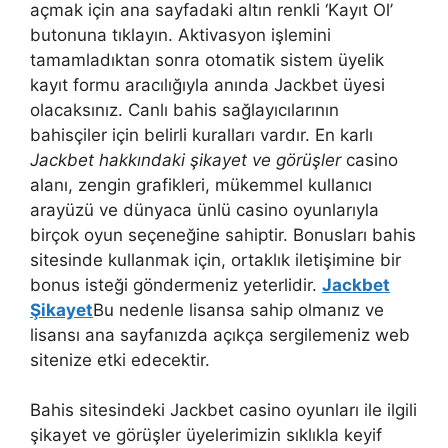
açmak için ana sayfadaki altın renkli ‘Kayıt Ol’
butonuna tıklayın. Aktivasyon işlemini
tamamladıktan sonra otomatik sistem üyelik
kayıt formu aracılığıyla anında Jackbet üyesi
olacaksınız. Canlı bahis sağlayıcılarının
bahisçiler için belirli kuralları vardır. En karlı
Jackbet hakkındaki şikayet ve görüşler
casino
alanı, zengin grafikleri, mükemmel kullanıcı
arayüzü ve dünyaca ünlü casino oyunlarıyla
birçok oyun seçeneğine sahiptir. Bonusları bahis
sitesinde kullanmak için, ortaklık iletişimine bir
bonus isteği göndermeniz yeterlidir.
Jackbet
Şikayet
Bu nedenle lisansa sahip olmanız ve
lisansı ana sayfanızda açıkça sergilemeniz web
sitenize etki edecektir.
Bahis sitesindeki Jackbet casino oyunları ile ilgili
şikayet ve görüşler üyelerimizin sıklıkla keyif