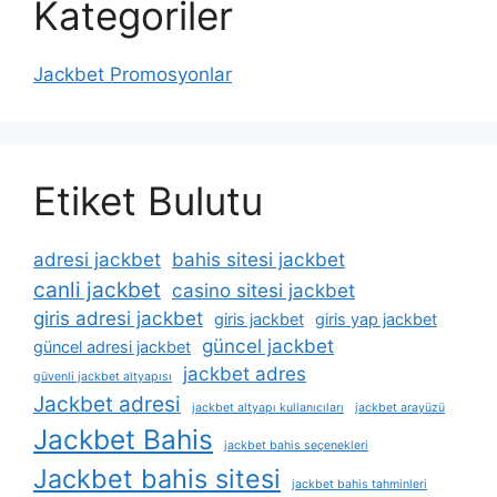
Kategoriler
Jackbet Promosyonlar
Etiket Bulutu
adresi jackbet
bahis sitesi jackbet
canli jackbet
casino sitesi jackbet
giris adresi jackbet
giris jackbet
giris yap jackbet
güncel jackbet
güncel adresi jackbet
jackbet adres
güvenli jackbet altyapısı
Jackbet adresi
jackbet altyapı kullanıcıları
jackbet arayüzü
Jackbet Bahis
jackbet bahis seçenekleri
Jackbet bahis sitesi
jackbet bahis tahminleri