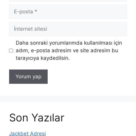
E-
posta
İnternet
sitesi
Daha sonraki yorumlarımda kullanılması için
adım, e-posta adresim ve site adresim bu
tarayıcıya kaydedilsin.
Son Yazılar
Jackbet Adresi