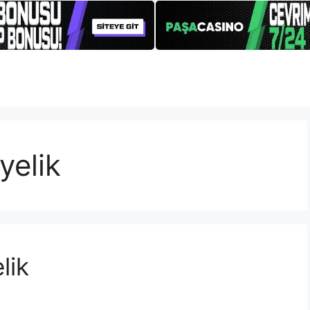
yelik
lik