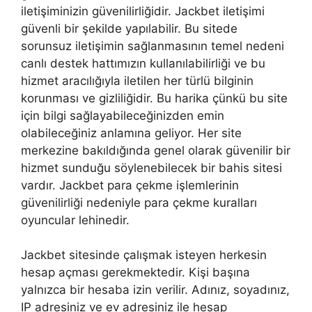
iletişiminizin güvenilirliğidir. Jackbet iletişimi
güvenli bir şekilde yapılabilir. Bu sitede
sorunsuz iletişimin sağlanmasının temel nedeni
canlı destek hattımızın kullanılabilirliği ve bu
hizmet aracılığıyla iletilen her türlü bilginin
korunması ve gizliliğidir. Bu harika çünkü bu site
için bilgi sağlayabileceğinizden emin
olabileceğiniz anlamına geliyor. Her site
merkezine bakıldığında genel olarak güvenilir bir
hizmet sunduğu söylenebilecek bir bahis sitesi
vardır. Jackbet para çekme işlemlerinin
güvenilirliği nedeniyle para çekme kuralları
oyuncular lehinedir.
Jackbet sitesinde çalışmak isteyen herkesin
hesap açması gerekmektedir. Kişi başına
yalnızca bir hesaba izin verilir. Adınız, soyadınız,
IP adresiniz ve ev adresiniz ile hesap