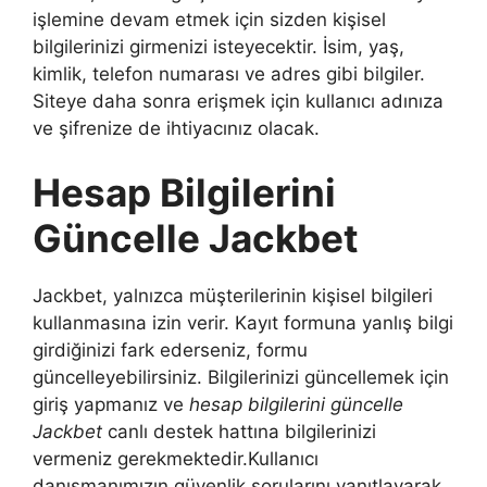
işlemine devam etmek için sizden kişisel
bilgilerinizi girmenizi isteyecektir. İsim, yaş,
kimlik, telefon numarası ve adres gibi bilgiler.
Siteye daha sonra erişmek için kullanıcı adınıza
ve şifrenize de ihtiyacınız olacak.
Hesap Bilgilerini
Güncelle Jackbet
Jackbet, yalnızca müşterilerinin kişisel bilgileri
kullanmasına izin verir. Kayıt formuna yanlış bilgi
girdiğinizi fark ederseniz, formu
güncelleyebilirsiniz. Bilgilerinizi güncellemek için
giriş yapmanız ve
hesap bilgilerini güncelle
Jackbet
canlı destek hattına bilgilerinizi
vermeniz gerekmektedir.Kullanıcı
danışmanımızın güvenlik sorularını yanıtlayarak