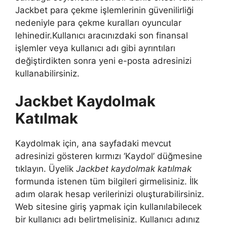
Jackbet para çekme işlemlerinin güvenilirliği
nedeniyle para çekme kuralları oyuncular
lehinedir.Kullanıcı aracınızdaki son finansal
işlemler veya kullanıcı adı gibi ayrıntıları
değiştirdikten sonra yeni e-posta adresinizi
kullanabilirsiniz.
Jackbet Kaydolmak
Katılmak
Kaydolmak için, ana sayfadaki mevcut
adresinizi gösteren kırmızı ‘Kaydol’ düğmesine
tıklayın. Üyelik
Jackbet kaydolmak katılmak
formunda istenen tüm bilgileri girmelisiniz. İlk
adım olarak hesap verilerinizi oluşturabilirsiniz.
Web sitesine giriş yapmak için kullanılabilecek
bir kullanıcı adı belirtmelisiniz. Kullanıcı adınız