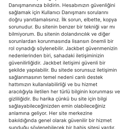
Danışmanınıza bildirin. Hesabınızın güvenliğini
sağlamak için Kullanıcı Danışmanı sorularını
doğru yanıtlamalısınız. İlk sorun, elbette, kopya
sorunudur. Bu sitenin benzer bir tekniği var mı
bilmiyorum. Bu sitenin dolandırıcılık ve diğer
sorunlardan korunmasında lisansın önemli bir
rol oynadığı söylenebilir. Jackbet güvenmenizin
nedenlerinden biri, sahadaki iletişiminizin
güvenilirliğidir. Jackbet iletişimi güvenli bir
şekilde yapılabilir. Bu sitede sorunsuz iletişimin
sağlanmasının temel nedeni canlı destek
hattımızın kullanılabilirliği ve bu hizmet
aracılığıyla iletilen her türlü bilginin korunması ve
gizliliğidir. Bu harika çünkü bu site için bilgi
sağlayabileceğinizden emin olabileceğiniz
anlamına geliyor. Her site merkezine
bakıldığında genel olarak güvenilir bir hizmet
sunduğu söylenebilecek bir bahis sitesi vardır.