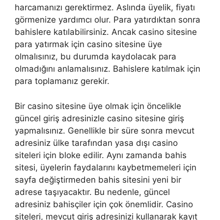
harcamanızı gerektirmez. Aslında üyelik, fiyatı
görmenize yardımcı olur. Para yatırdıktan sonra
bahislere katılabilirsiniz. Ancak casino sitesine
para yatırmak için casino sitesine üye
olmalısınız, bu durumda kaydolacak para
olmadığını anlamalısınız. Bahislere katılmak için
para toplamanız gerekir.
Bir casino sitesine üye olmak için öncelikle
güncel giriş adresinizle casino sitesine giriş
yapmalısınız. Genellikle bir süre sonra mevcut
adresiniz ülke tarafından yasa dışı casino
siteleri için bloke edilir. Aynı zamanda bahis
sitesi, üyelerin faydalarını kaybetmemeleri için
sayfa değiştirmeden bahis sitesini yeni bir
adrese taşıyacaktır. Bu nedenle, güncel
adresiniz bahisçiler için çok önemlidir. Casino
siteleri, mevcut giriş adresinizi kullanarak kayıt