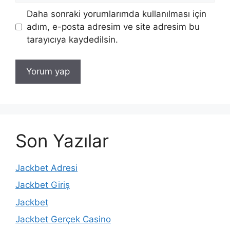
Daha sonraki yorumlarımda kullanılması için
adım, e-posta adresim ve site adresim bu
tarayıcıya kaydedilsin.
Son Yazılar
Jackbet Adresi
Jackbet Giriş
Jackbet
Jackbet Gerçek Casino