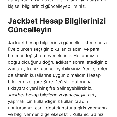
kişisel bilgilerinizi güncelleyebilirsiniz.
Jackbet Hesap Bilgilerinizi
Güncelleyin
Jackbet hesap bilgilerinizi güncelledikten sonra
üye olurken seçtiğiniz kullanıcı adını ve para
birimini değiştiremeyeceksiniz. Hesabınızın
doğru olduğunu doğruladıktan sonra istediğiniz
zaman şifrenizi güncelleyebilirsiniz. Yeni şifreler
de sitenin kurallarına uygun olmalıdır. Hesap
bilgilerinize göre Şifre Değiştir butonuna
tıklayarak yeni bir şifre belirleyebilirsiniz.
Jackbet hesap bilgilerinizi güncelleyin
giriş
yapmak için kullandığınız kullanıcı adını
unutursanız, canlı destek hattına giriş yapmanız
ve bilgi vermeniz gerekecektir. Kullanıcı adınızı