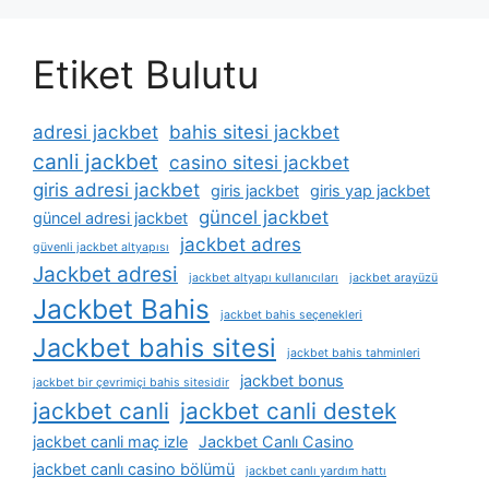
Etiket Bulutu
adresi jackbet
bahis sitesi jackbet
canli jackbet
casino sitesi jackbet
giris adresi jackbet
giris jackbet
giris yap jackbet
güncel jackbet
güncel adresi jackbet
jackbet adres
güvenli jackbet altyapısı
Jackbet adresi
jackbet altyapı kullanıcıları
jackbet arayüzü
Jackbet Bahis
jackbet bahis seçenekleri
Jackbet bahis sitesi
jackbet bahis tahminleri
jackbet bonus
jackbet bir çevrimiçi bahis sitesidir
jackbet canli
jackbet canli destek
jackbet canli maç izle
Jackbet Canlı Casino
jackbet canlı casino bölümü
jackbet canlı yardım hattı