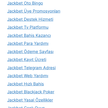
Jackbet Oto Bingo
Jackbet Üye Promosyonları
Jackbet Destek Hizmeti
Jackbet Tv Platformu
Jackbet Bahis Kazancı
Jackbet Para Yardımı
Jackbet Ödeme Sayfası
Jackbet Kayıt Ücreti
Jackbet Telegram Adresi
Jackbet Web Yardımı
Jackbet Hızlı Bahis
Jackbet Blackjack Poker
Jackbet Yasal Özellikler