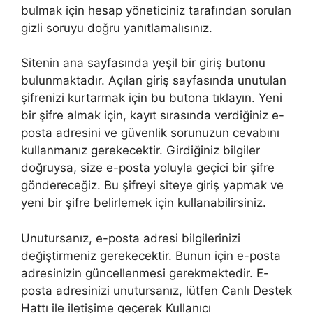
bulmak için hesap yöneticiniz tarafından sorulan
gizli soruyu doğru yanıtlamalısınız.
Sitenin ana sayfasında yeşil bir giriş butonu
bulunmaktadır. Açılan giriş sayfasında unutulan
şifrenizi kurtarmak için bu butona tıklayın. Yeni
bir şifre almak için, kayıt sırasında verdiğiniz e-
posta adresini ve güvenlik sorunuzun cevabını
kullanmanız gerekecektir. Girdiğiniz bilgiler
doğruysa, size e-posta yoluyla geçici bir şifre
göndereceğiz. Bu şifreyi siteye giriş yapmak ve
yeni bir şifre belirlemek için kullanabilirsiniz.
Unutursanız, e-posta adresi bilgilerinizi
değiştirmeniz gerekecektir. Bunun için e-posta
adresinizin güncellenmesi gerekmektedir. E-
posta adresinizi unutursanız, lütfen Canlı Destek
Hattı ile iletişime geçerek Kullanıcı