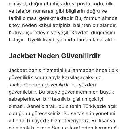
cinsiyet, doğum tarihi, adres, posta kodu, ülke
ve telefon numarası gibi bilgilerin doğru ve
tarihli olması gerekmektedir. Bu, formun altında
siteyi neden kabul ettiğinizi belirten bir alandır.
Kutuyu işaretleyin ve yeşil “Kaydet” düğmesini
tıklayın. Üyelik kaydı yakında tamamlanacaktır.
Jackbet Neden Güvenilirdir
Jackbet bahis hizmetini kullanmadan önce tipik
güvenilirlik sorunlarıyla karşılaşacaksınız.
Jackbet neden güvenilirdir
bu yüzden
güvenilebilir. Bu siteye güvenmemin en büyük
sebeplerinden biri teknik bilgisinin çok iyi
olması. Genel olarak, bu sitenin Türkiye’de açık
olduğunu göreceksiniz. Bu servislerin yönetimi
altında Türkiye’de hizmet veriyoruz. Bu lisansa
ek olarak bilgilerin Secure tarafından korunduğu