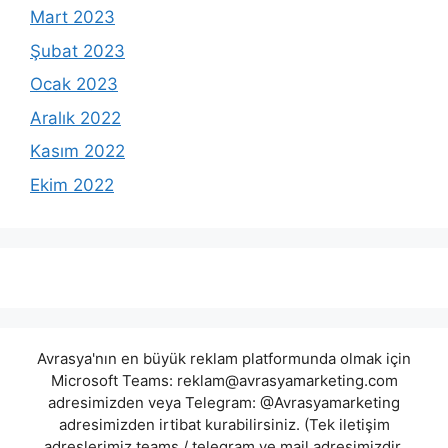
Mart 2023
Şubat 2023
Ocak 2023
Aralık 2022
Kasım 2022
Ekim 2022
Avrasya'nın en büyük reklam platformunda olmak için
Microsoft Teams:
reklam@avrasyamarketing.com
adresimizden veya Telegram: @Avrasyamarketing
adresimizden irtibat kurabilirsiniz. (Tek iletişim
adreslerimiz teams / telegram ve mail adresimizdir.