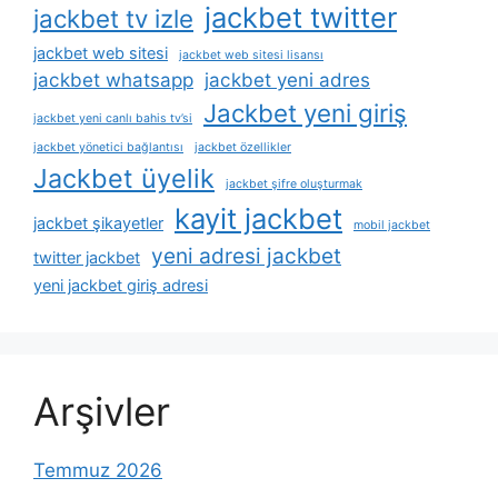
jackbet twitter
jackbet tv izle
jackbet web sitesi
jackbet web sitesi lisansı
jackbet whatsapp
jackbet yeni adres
Jackbet yeni giriş
jackbet yeni canlı bahis tv’si
jackbet yönetici bağlantısı
jackbet özellikler
Jackbet üyelik
jackbet şifre oluşturmak
kayit jackbet
jackbet şikayetler
mobil jackbet
yeni adresi jackbet
twitter jackbet
yeni jackbet giriş adresi
Arşivler
Temmuz 2026