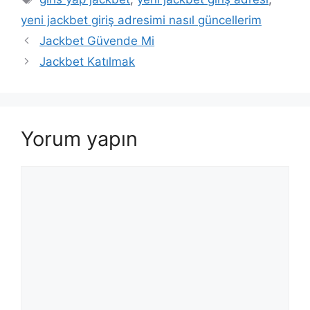
yeni jackbet giriş adresimi nasıl güncellerim
Yazı
Jackbet Güvende Mi
dolaşımı
Jackbet Katılmak
Yorum yapın
Yorum