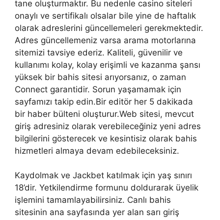
tane oluşturmaktır. Bu nedenle casino siteleri
onaylı ve sertifikalı olsalar bile yine de haftalık
olarak adreslerini güncellemeleri gerekmektedir.
Adres güncellemeniz varsa arama motorlarına
sitemizi tavsiye ederiz. Kaliteli, güvenilir ve
kullanımı kolay, kolay erişimli ve kazanma şansı
yüksek bir bahis sitesi arıyorsanız, o zaman
Connect garantidir. Sorun yaşamamak için
sayfamızı takip edin.Bir editör her 5 dakikada
bir haber bülteni oluşturur.Web sitesi, mevcut
giriş adresiniz olarak verebileceğiniz yeni adres
bilgilerini gösterecek ve kesintisiz olarak bahis
hizmetleri almaya devam edebileceksiniz.
Kaydolmak ve Jackbet katılmak için yaş sınırı
18’dir. Yetkilendirme formunu doldurarak üyelik
işlemini tamamlayabilirsiniz. Canlı bahis
sitesinin ana sayfasında yer alan sarı giriş