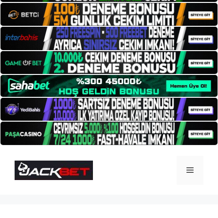
İçeriğe
atla
Menü