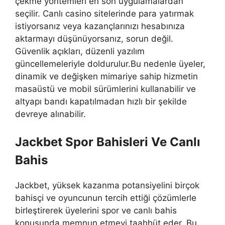
çekme yöntemleri en son uygulamalardan
seçilir. Canlı casino sitelerinde para yatırmak
istiyorsanız veya kazançlarınızı hesabınıza
aktarmayı düşünüyorsanız, sorun değil.
Güvenlik açıkları, düzenli yazılım
güncellemeleriyle doldurulur.Bu nedenle üyeler,
dinamik ve değişken mimariye sahip hizmetin
masaüstü ve mobil sürümlerini kullanabilir ve
altyapı bandı kapatılmadan hızlı bir şekilde
devreye alınabilir.
Jackbet Spor Bahisleri Ve Canlı
Bahis
Jackbet, yüksek kazanma potansiyelini birçok
bahisçi ve oyuncunun tercih ettiği çözümlerle
birleştirerek üyelerini spor ve canlı bahis
konusunda memnun etmeyi taahhüt eder. Bu