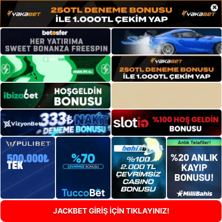
×
JACKBET GİRİŞ İÇİN TIKLAYINIZ!