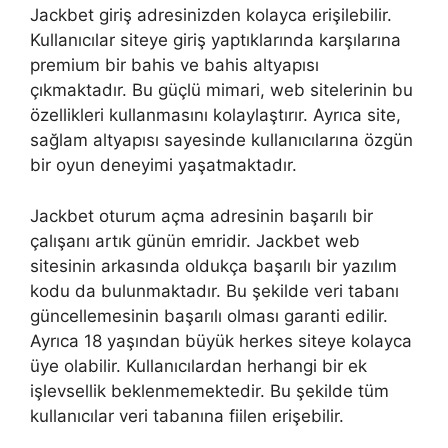
Jackbet giriş adresinizden kolayca erişilebilir.
Kullanıcılar siteye giriş yaptıklarında karşılarına
premium bir bahis ve bahis altyapısı
çıkmaktadır. Bu güçlü mimari, web sitelerinin bu
özellikleri kullanmasını kolaylaştırır. Ayrıca site,
sağlam altyapısı sayesinde kullanıcılarına özgün
bir oyun deneyimi yaşatmaktadır.
Jackbet oturum açma adresinin başarılı bir
çalışanı artık günün emridir. Jackbet web
sitesinin arkasında oldukça başarılı bir yazılım
kodu da bulunmaktadır. Bu şekilde veri tabanı
güncellemesinin başarılı olması garanti edilir.
Ayrıca 18 yaşından büyük herkes siteye kolayca
üye olabilir. Kullanıcılardan herhangi bir ek
işlevsellik beklenmemektedir. Bu şekilde tüm
kullanıcılar veri tabanına fiilen erişebilir.