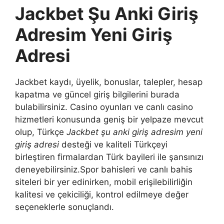
Jackbet Şu Anki Giriş
Adresim Yeni Giriş
Adresi
Jackbet kaydı, üyelik, bonuslar, talepler, hesap
kapatma ve güncel giriş bilgilerini burada
bulabilirsiniz. Casino oyunları ve canlı casino
hizmetleri konusunda geniş bir yelpaze mevcut
olup, Türkçe
Jackbet şu anki giriş adresim yeni
giriş adresi
desteği ve kaliteli Türkçeyi
birleştiren firmalardan Türk bayileri ile şansınızı
deneyebilirsiniz.Spor bahisleri ve canlı bahis
siteleri bir yer edinirken, mobil erişilebilirliğin
kalitesi ve çekiciliği, kontrol edilmeye değer
seçeneklerle sonuçlandı.