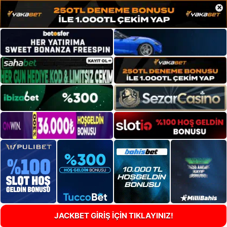
×
JACKBET GİRİŞ İÇİN TIKLAYINIZ!