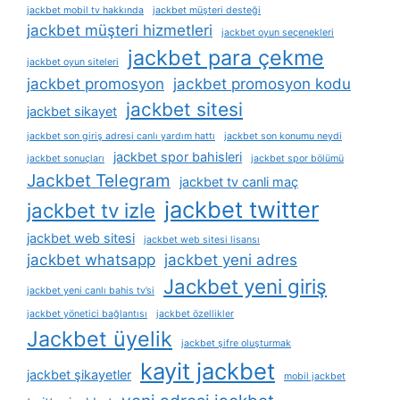
jackbet mobil tv hakkında
jackbet müşteri desteği
jackbet müşteri hizmetleri
jackbet oyun seçenekleri
jackbet para çekme
jackbet oyun siteleri
jackbet promosyon
jackbet promosyon kodu
jackbet sitesi
jackbet sikayet
jackbet son giriş adresi canlı yardım hattı
jackbet son konumu neydi
jackbet spor bahisleri
jackbet sonuçları
jackbet spor bölümü
Jackbet Telegram
jackbet tv canli maç
jackbet twitter
jackbet tv izle
jackbet web sitesi
jackbet web sitesi lisansı
jackbet whatsapp
jackbet yeni adres
Jackbet yeni giriş
jackbet yeni canlı bahis tv’si
jackbet yönetici bağlantısı
jackbet özellikler
Jackbet üyelik
jackbet şifre oluşturmak
kayit jackbet
jackbet şikayetler
mobil jackbet