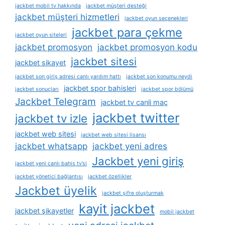
jackbet mobil tv hakkında
jackbet müşteri desteği
jackbet müşteri hizmetleri
jackbet oyun seçenekleri
jackbet para çekme
jackbet oyun siteleri
jackbet promosyon
jackbet promosyon kodu
jackbet sitesi
jackbet sikayet
jackbet son giriş adresi canlı yardım hattı
jackbet son konumu neydi
jackbet spor bahisleri
jackbet sonuçları
jackbet spor bölümü
Jackbet Telegram
jackbet tv canli maç
jackbet twitter
jackbet tv izle
jackbet web sitesi
jackbet web sitesi lisansı
jackbet whatsapp
jackbet yeni adres
Jackbet yeni giriş
jackbet yeni canlı bahis tv’si
jackbet yönetici bağlantısı
jackbet özellikler
Jackbet üyelik
jackbet şifre oluşturmak
kayit jackbet
jackbet şikayetler
mobil jackbet