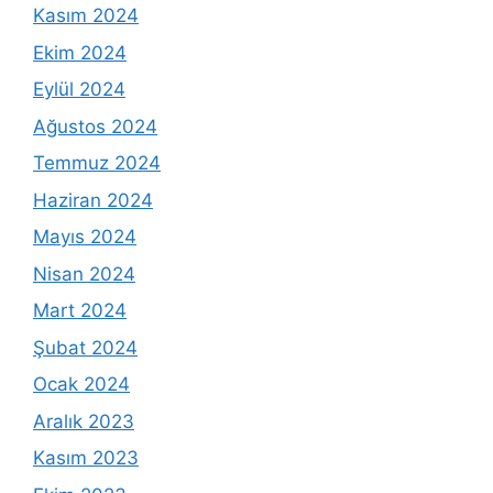
Kasım 2024
Ekim 2024
Eylül 2024
Ağustos 2024
Temmuz 2024
Haziran 2024
Mayıs 2024
Nisan 2024
Mart 2024
Şubat 2024
Ocak 2024
Aralık 2023
Kasım 2023