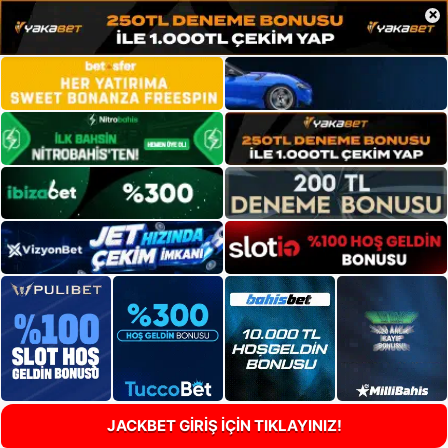
×
JACKBET GİRİŞ İÇİN TIKLAYINIZ!