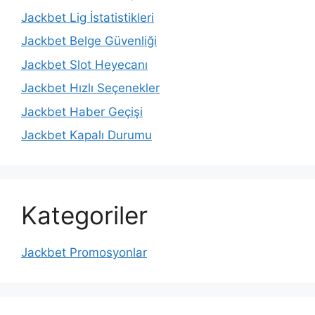
Jackbet Lig İstatistikleri
Jackbet Belge Güvenliği
Jackbet Slot Heyecanı
Jackbet Hızlı Seçenekler
Jackbet Haber Geçişi
Jackbet Kapalı Durumu
Kategoriler
Jackbet Promosyonlar